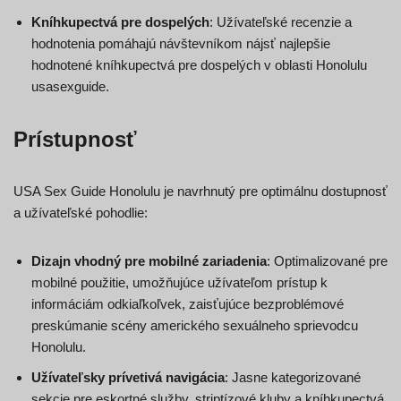
Kníhkupectvá pre dospelých
: Užívateľské recenzie a
hodnotenia pomáhajú návštevníkom nájsť najlepšie
hodnotené kníhkupectvá pre dospelých v oblasti Honolulu
usasexguide.
Prístupnosť
USA Sex Guide Honolulu je navrhnutý pre optimálnu dostupnosť
a užívateľské pohodlie:
Dizajn vhodný pre mobilné zariadenia
: Optimalizované pre
mobilné použitie, umožňujúce užívateľom prístup k
informáciám odkiaľkoľvek, zaisťujúce bezproblémové
preskúmanie scény amerického sexuálneho sprievodcu
Honolulu.
Užívateľsky prívetivá navigácia
: Jasne kategorizované
sekcie pre eskortné služby, striptízové kluby a kníhkupectvá