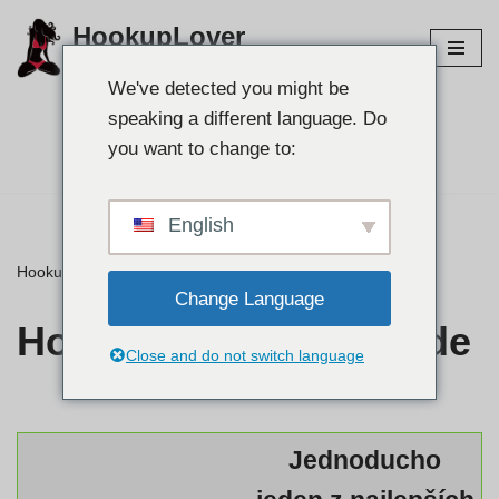
HookupLover
Preskočiť
Preskúmajte najlepšie stránky pripojenia!
na
We've detected you might be
obsah
speaking a different language. Do
Nájdite si partnera 👉
you want to change to:
English
HookupLover
»
⭐ Recenzie
»
Honolulu USASexGuide
Change Language
Honolulu USASexGuide
Close and do not switch language
Jednoducho