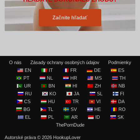
Začnite hľadať
O nás
Zásady ochrany osobných údajov
Podmienky
EN
IT
FR
DE
ES
PT
NL
HR
MS
TH
UR
BN
HI
ZH
NB
RU
KO
JA
SL
FI
CS
HU
TR
VI
DA
BG
TL
SV
HE
RO
EL
PL
AR
ID
SK
ThePornDude
Autorské práva © 2026
HookupLover