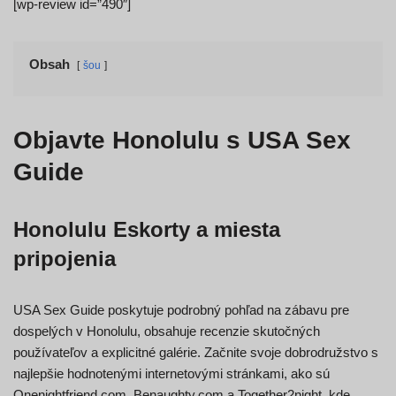
[wp-review id=”490″]
Obsah
šou
Objavte Honolulu s USA Sex
Guide
Honolulu Eskorty a miesta
pripojenia
USA Sex Guide poskytuje podrobný pohľad na zábavu pre
dospelých v Honolulu, obsahuje recenzie skutočných
používateľov a explicitné galérie. Začnite svoje dobrodružstvo s
najlepšie hodnotenými internetovými stránkami, ako sú
Onenightfriend.com, Benaughty.com a Together2night, kde