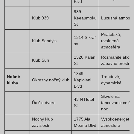
Blvd
939
Klub 939
Keeaumoku
Luxusná atmosfé
St
Priateľská,
1314 S kráľ
Klub Sandy's
uvoľnená
sv
atmosféra
1320 Kalani
Rozmanité akcie,
Klub Sun
St
zábavné prostred
1349
Nočné
Trendové,
Okresný nočný klub
Kapiolani
kluby
dynamické
Blvd
Skvelé na
43 N Hotel
Ďalšie dvere
tancovanie celú
St
noc
Nočný klub
1775 Ala
Vysokoenergetic
závislosti
Moana Blvd
atmosféra