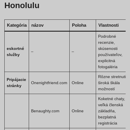
Honolulu
Kategória
názov
Poloha
Vlastnosti
Podrobné
recenzie,
eskortné
skúsenosti
–
–
služby
používateľov,
explicitná
fotogaléria
Rôzne stretnutia,
Pripájacie
Onenightfriend.com
Online
široká škála
stránky
možností
Koketné chaty,
veľká členská
Benaughty.com
Online
základňa,
bezplatná
registrácia