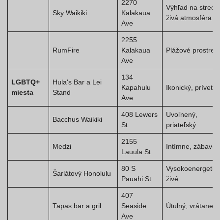
2270
Výhľad na strech
Sky Waikiki
Kalakaua
živá atmosféra
Ave
2255
RumFire
Kalakaua
Plážové prostred
Ave
134
LGBTQ+
Hula's Bar a Lei
Kapahulu
Ikonický, prívetiv
miesta
Stand
Ave
408 Lewers
Uvoľnený,
Bacchus Waikiki
St
priateľský
2155
Medzi
Intímne, zábavné
Lauula St
80 S
Vysokoenergetick
Šarlátový Honolulu
Pauahi St
živé
407
Tapas bar a gril
Seaside
Útulný, vrátane
Ave