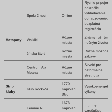
Rýchle pripojenie
pokročilé
vyhľadávanie,
Spolu 2 noci
Online
dohadzovanie,
bezplatná
registrácia
Rôzne
Známy rušným
Hotspoty
Waikiki
miesta
nočným životom
Rôzne
Rôzne možnosti
čínska štvrť
miesta
zábavy
Skvelé pre
Centrum Ala
Rôzne
neformálne
Moana
miesta
stretnutia
1770
Strip
Vysokoenergetic
Klub Rock-Za
Kapiolani
kluby
výkony
Blvd
1673
Intímne,
Femme Nu
Kapiolani
vzrušujúce