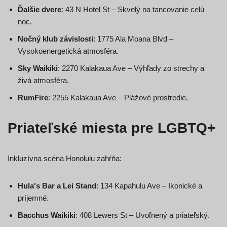
Ďalšie dvere
: 43 N Hotel St – Skvelý na tancovanie celú
noc.
Nočný klub závislosti
: 1775 Ala Moana Blvd –
Vysokoenergetická atmosféra.
Sky Waikiki
: 2270 Kalakaua Ave – Výhľady zo strechy a
živá atmosféra.
RumFire
: 2255 Kalakaua Ave – Plážové prostredie.
Priateľské miesta pre LGBTQ+
Inkluzívna scéna Honolulu zahŕňa:
Hula's Bar a Lei Stand
: 134 Kapahulu Ave – Ikonické a
príjemné.
Bacchus Waikiki
: 408 Lewers St – Uvoľnený a priateľský.