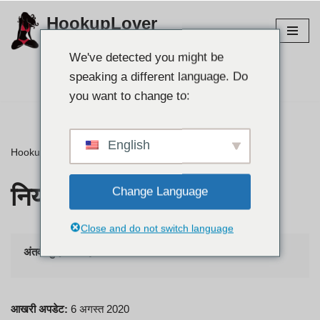
HookupLover
इसे
सर्वोत्तम हुकअप साइटों का अन्वेषण करें!
छोड़कर
We've detected you might be
सामग्री
speaking a different language. Do
अपना साथी खोजें👉
पर
you want to change to:
बढ़ने
के
लिए
English
HookupLover
1टीपी42टी
नियम और शर्तें
नियम और शर्तें
Change Language
Close and do not switch language
अंतर्वस्तु
दिखाओ
आखरी अपडेट:
6 अगस्त 2020