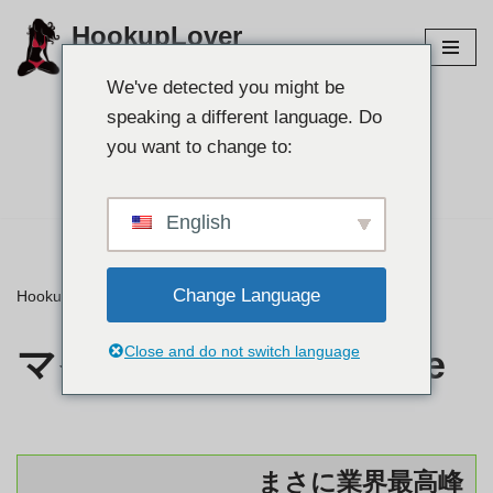
HookupLover
コ
最高の出会い系サイトを探しましょう！
ン
We've detected you might be
テ
speaking a different language. Do
ン
パートナーを見つけよう
you want to change to:
ツ
👉
に
ス
English
キ
ッ
Change Language
プ
HookupLover
»
⭐ レビュー
»
マイアミUSASexGuide
マイアミUSASexGuide
Close and do not switch language
まさに業界最高峰