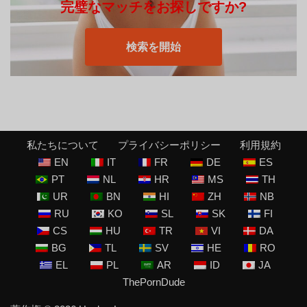
完璧なマッチをお探しですか?
検索を開始
私たちについて
プライバシーポリシー
利用規約
EN
IT
FR
DE
ES
PT
NL
HR
MS
TH
UR
BN
HI
ZH
NB
RU
KO
SL
SK
FI
CS
HU
TR
VI
DA
BG
TL
SV
HE
RO
EL
PL
AR
ID
JA
ThePornDude