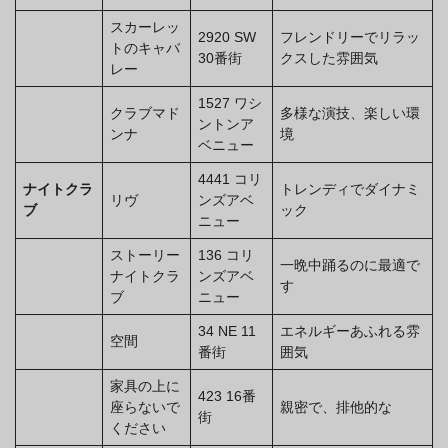
スカーレッ
2920 SW
フレンドリーでリラッ
トのキャバ
30番街
クスした雰囲気
レー
1527 ワシ
クラブマド
多様な演技、楽しい環
ントンア
ンナ
境
ベニュー
4441 コリ
ナイトクラ
トレンディでダイナミ
リヴ
ンズアベ
ブ
ック
ニュー
ストーリー
136 コリ
一晩中踊るのに最適で
ナイトクラ
ンズアベ
す
ブ
ニュー
34 NE 11
エネルギーあふれる雰
空間
番街
囲気
家具の上に
423 16番
座らないで
親密で、排他的な
街
ください