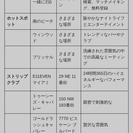
一緒に2泊
検索、マッチメイキン
ン
グ、無料登録
ホットスポ
さまざま
賑やかなナイトライフ
南のビーチ
ット
な場所
とエンターテイメント
ウィンウッ
さまざま
トレンディなバーやク
ド
な場所
ラブ
洗練された雰囲気の中
さまざま
ブリッケル
での高級なミーティン
な場所
グ
24時間365日のハイエ
ストリップ
E11EVEN
29 NE 11
ネルギーなパフォーマ
クラブ
マイアミ
番街
ンス
トゥーシー
150 NW
ズ・キャバ
親密で刺激的な
183番街
レー
ゴールドラ
7770 ビス
ッシュキャ
ケーン ブ
贅沢な雰囲気
バレー
ルバード