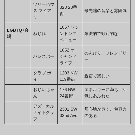
ツリーハウ
323 23番
ス マイア
最先端の音楽と雰囲気
街
ミ
1057 ワシ
LGBTQ+会
ねじれ
ントンア
象徴的で歓迎的な
場
ベニュー
1052 オー
のんびり、フレンドリ
パレスバー
シャンド
ー
ライブ
クラブ ボ
1203 NW
親密で楽しい
イ
119番街
おじいちゃ
176 NW
エネルギーに満ち、活
ん
24番街
気にあふれた
アズーカル
2301 SW
居心地が良く、包容力
ナイトクラ
32nd Ave
のある
ブ