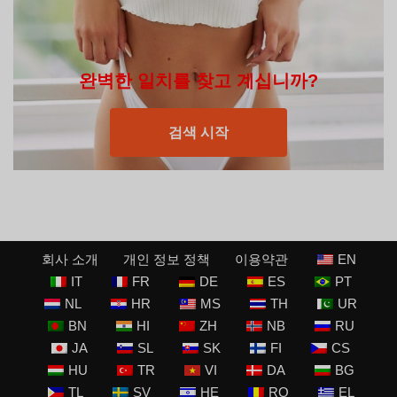
완벽한 일치를 찾고 계십니까?
검색 시작
회사 소개
개인 정보 정책
이용약관
EN
IT
FR
DE
ES
PT
NL
HR
MS
TH
UR
BN
HI
ZH
NB
RU
JA
SL
SK
FI
CS
HU
TR
VI
DA
BG
TL
SV
HE
RO
EL