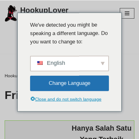
HookupLover
Langkau
Terokai tapak perhubungan terbaik!
ke
We've detected you might be
kandungan
speaking a different language. Do
Cari pasangan anda👉
you want to change to:
English
HookupLover
»
⭐ Ulasan
»
Friendfinderx
Change Language
Friendfinderx
Close and do not switch language
Hanya Salah Satu