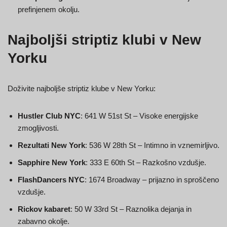
prefinjenem okolju.
Najboljši striptiz klubi v New
Yorku
Doživite najboljše striptiz klube v New Yorku:
Hustler Club NYC
: 641 W 51st St – Visoke energijske
zmogljivosti.
Rezultati New York
: 536 W 28th St – Intimno in vznemirljivo.
Sapphire New York
: 333 E 60th St – Razkošno vzdušje.
FlashDancers NYC
: 1674 Broadway – prijazno in sproščeno
vzdušje.
Rickov kabaret
: 50 W 33rd St – Raznolika dejanja in
zabavno okolje.