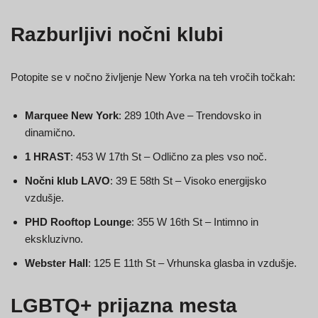
Razburljivi nočni klubi
Potopite se v nočno življenje New Yorka na teh vročih točkah:
Marquee New York
: 289 10th Ave – Trendovsko in
dinamično.
1 HRAST
: 453 W 17th St – Odlično za ples vso noč.
Nočni klub LAVO
: 39 E 58th St – Visoko energijsko
vzdušje.
PHD Rooftop Lounge
: 355 W 16th St – Intimno in
ekskluzivno.
Webster Hall
: 125 E 11th St – Vrhunska glasba in vzdušje.
LGBTQ+ prijazna mesta