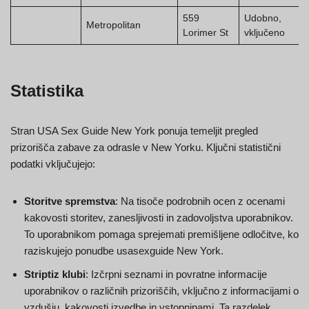
559
Udobno,
Metropolitan
Lorimer St
vključeno
Statistika
Stran USA Sex Guide New York ponuja temeljit pregled
prizorišča zabave za odrasle v New Yorku. Ključni statistični
podatki vključujejo:
Storitve spremstva
: Na tisoče podrobnih ocen z ocenami
kakovosti storitev, zanesljivosti in zadovoljstva uporabnikov.
To uporabnikom pomaga sprejemati premišljene odločitve, ko
raziskujejo ponudbe usasexguide New York.
Striptiz klubi
: Izčrpni seznami in povratne informacije
uporabnikov o različnih prizoriščih, vključno z informacijami o
vzdušju, kakovosti izvedbe in vstopninami. Ta razdelek