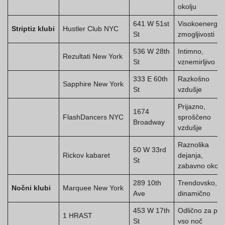
okolju
641 W 51st
Visokoenergijs
Striptiz klubi
Hustler Club NYC
St
zmogljivosti
536 W 28th
Intimno,
Rezultati New York
St
vznemirljivo
333 E 60th
Razkošno
Sapphire New York
St
vzdušje
Prijazno,
1674
FlashDancers NYC
sproščeno
Broadway
vzdušje
Raznolika
50 W 33rd
Rickov kabaret
dejanja,
St
zabavno okolj
289 10th
Trendovsko,
Nočni klubi
Marquee New York
Ave
dinamično
453 W 17th
Odlično za ple
1 HRAST
St
vso noč