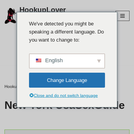
HookupLover
Preskoči
Raziščite najboljša spletna mesta za
na
We've detected you might be
povezovanje!
vsebino
speaking a different language. Do
you want to change to:
Poiščite svojega
partnerja👉
English
Change Language
HookupLover
»
⭐ Ocene
»
New York UsaSexGuide
Close and do not switch language
New York UsaSexGuide