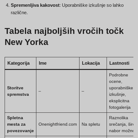
Spremenljiva kakovost
: Uporabniške izkušnje so lahko
različne.
Tabela najboljših vročih točk
New Yorka
Kategorija
Ime
Lokacija
Lastnosti
Podrobne
ocene,
Storitve
uporabniške
–
–
spremstva
izkušnje,
eksplicitna
fotogalerija
Spletna
Raznolika
mesta za
Onenightfriend.com
Na spletu
srečanja, širok
povezovanje
nabor možnost