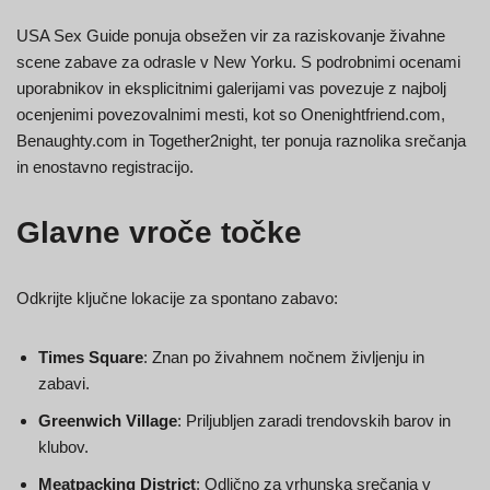
USA Sex Guide ponuja obsežen vir za raziskovanje živahne
scene zabave za odrasle v New Yorku. S podrobnimi ocenami
uporabnikov in eksplicitnimi galerijami vas povezuje z najbolj
ocenjenimi povezovalnimi mesti, kot so Onenightfriend.com,
Benaughty.com in Together2night, ter ponuja raznolika srečanja
in enostavno registracijo.
Glavne vroče točke
Odkrijte ključne lokacije za spontano zabavo:
Times Square
: Znan po živahnem nočnem življenju in
zabavi.
Greenwich Village
: Priljubljen zaradi trendovskih barov in
klubov.
Meatpacking District
: Odlično za vrhunska srečanja v