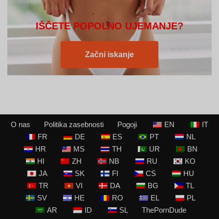
IŠČETE POPOLNO UJEMANJE?
Začni iskanje
O nas
Politika zasebnosti
Pogoji
EN
IT
FR
DE
ES
PT
NL
HR
MS
TH
UR
BN
HI
ZH
NB
RU
KO
JA
SK
FI
CS
HU
TR
VI
DA
BG
TL
SV
HE
RO
EL
PL
AR
ID
SL
ThePornDude