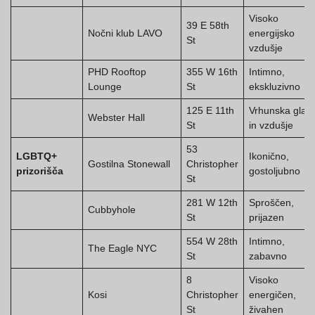
Visoko
39 E 58th
Nočni klub LAVO
energijsko
St
vzdušje
PHD Rooftop
355 W 16th
Intimno,
Lounge
St
ekskluzivno
125 E 11th
Vrhunska glas
Webster Hall
St
in vzdušje
53
LGBTQ+
Ikonično,
Gostilna Stonewall
Christopher
prizorišča
gostoljubno
St
281 W 12th
Sproščen,
Cubbyhole
St
prijazen
554 W 28th
Intimno,
The Eagle NYC
St
zabavno
8
Visoko
Kosi
Christopher
energičen,
St
živahen