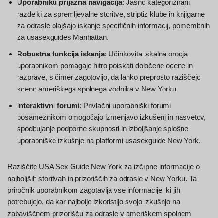
Uporabniku prijazna navigacija
: Jasno kategorizirani
razdelki za spremljevalne storitve, striptiz klube in knjigarne
za odrasle olajšajo iskanje specifičnih informacij, pomembnih
za usasexguides Manhattan.
Robustna funkcija iskanja
: Učinkovita iskalna orodja
uporabnikom pomagajo hitro poiskati določene ocene in
razprave, s čimer zagotovijo, da lahko preprosto raziščejo
sceno ameriškega spolnega vodnika v New Yorku.
Interaktivni forumi
: Privlačni uporabniški forumi
posameznikom omogočajo izmenjavo izkušenj in nasvetov,
spodbujanje podporne skupnosti in izboljšanje splošne
uporabniške izkušnje na platformi usasexguide New York.
Raziščite USA Sex Guide New York za izčrpne informacije o
najboljših storitvah in prizoriščih za odrasle v New Yorku. Ta
priročnik uporabnikom zagotavlja vse informacije, ki jih
potrebujejo, da kar najbolje izkoristijo svojo izkušnjo na
zabaviščnem prizorišču za odrasle v ameriškem spolnem