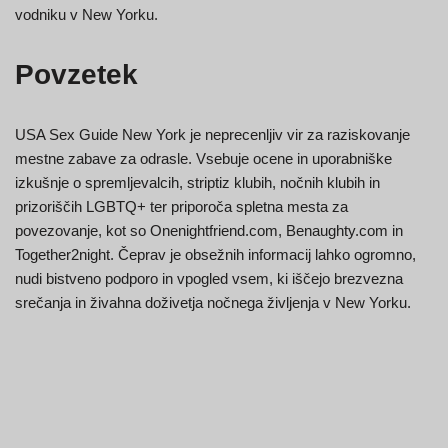
vodniku v New Yorku.
Povzetek
USA Sex Guide New York je neprecenljiv vir za raziskovanje
mestne zabave za odrasle. Vsebuje ocene in uporabniške
izkušnje o spremljevalcih, striptiz klubih, nočnih klubih in
prizoriščih LGBTQ+ ter priporoča spletna mesta za
povezovanje, kot so Onenightfriend.com, Benaughty.com in
Together2night. Čeprav je obsežnih informacij lahko ogromno,
nudi bistveno podporo in vpogled vsem, ki iščejo brezvezna
srečanja in živahna doživetja nočnega življenja v New Yorku.