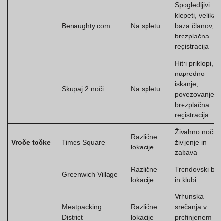
Spogledljivi
klepeti, velika
Benaughty.com
Na spletu
baza članov,
brezplačna
registracija
Hitri priklopi,
napredno
iskanje,
Skupaj 2 noči
Na spletu
povezovanje,
brezplačna
registracija
Živahno nočno
Različne
Vroče točke
Times Square
življenje in
lokacije
zabava
Različne
Trendovski bar
Greenwich Village
lokacije
in klubi
Vrhunska
Meatpacking
Različne
srečanja v
District
lokacije
prefinjenem