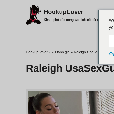
HookupLover
Chuyển
Khám phá các trang web kết nối tốt nhất!
We
đến
yo
nội
dung
HookupLover
»
⭐ Đánh giá
»
Raleigh UsaSexGuide
Raleigh UsaSexGu