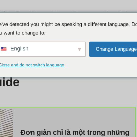
Đánh giá
Usasexguide
TSescort
Escort Babylon
Listcrawler
've detected you might be speaking a different language. D
u want to change to:
English
Change Language
Close and do not switch language
ide
Đơn giản chỉ là một trong những