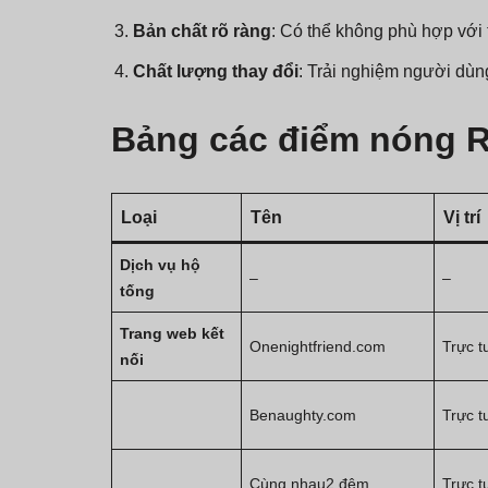
Bản chất rõ ràng
: Có thể không phù hợp với 
Chất lượng thay đổi
: Trải nghiệm người dùn
Bảng các điểm nóng R
Loại
Tên
Vị trí
Dịch vụ hộ
–
–
tống
Trang web kết
Onenightfriend.com
Trực t
nối
Benaughty.com
Trực t
Cùng nhau2 đêm
Trực t