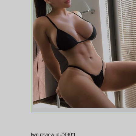
[wp-review id=”490″]