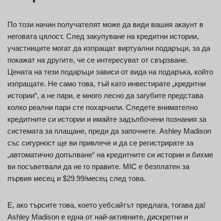
По този начин получателят може да види вашия акаунт в
неговата цялост. След закупуване на кредитни истории,
участниците могат да изпращат виртуални подаръци, за да
покажат на другите, че се интересуват от свързване.
Цената на тези подаръци зависи от вида на подаръка, който
изпращате. Не само това, тъй като инвестирате „кредитни
истории“, а не пари, е много лесно да загубите представа
колко реални пари сте похарчили. Следете внимателно
кредитните си истории и имайте задълбочени познания за
системата за плащане, преди да започнете. Ashley Madison
със сигурност ще ви привлече и да се регистрирате за
„автоматично допълване“ на кредитните си истории и бихме
ви посъветвали да не го правите. MIC е безплатен за
първия месец и $29.99/месец след това.
Е, ако търсите това, което уебсайтът предлага, тогава да!
Ashley Madison е една от най-активните, дискретни и