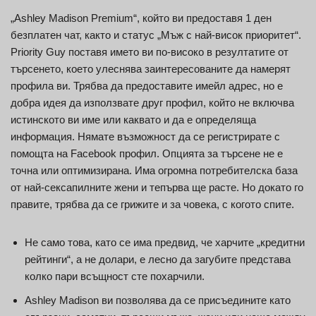
„Ashley Madison Premium“, който ви предоставя 1 ден
безплатен чат, както и статус „Мъж с най-висок приоритет“.
Priority Guy поставя името ви по-високо в резултатите от
търсенето, което улеснява заинтересованите да намерят
профила ви. Трябва да предоставите имейл адрес, но е
добра идея да използвате друг профил, който не включва
истинското ви име или каквато и да е определяща
информация. Нямате възможност да се регистрирате с
помощта на Facebook профил. Опцията за търсене не е
точна или оптимизирана. Има огромна потребителска база
от най-сексапилните жени и тепърва ще расте. Но докато го
правите, трябва да се грижите и за човека, с когото спите.
Не само това, като се има предвид, че харчите „кредитни
рейтинги“, а не долари, е лесно да загубите представа
колко пари всъщност сте похарчили.
Ashley Madison ви позволява да се присъедините като