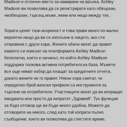
Madison е отлично място за намиране на връзка. Ashley
Madison ви позволява да се регистрирате като обвързан,
необвързан, търсещ мъже, жени или нещо между тях.
Хората ценят тази искреност и това прави много по-малко
вероятно нещо да ви се изплъзне в лицето, ако сте
откровени с други хора. Жените обаче могат да правят
каквото си поискат на платформата Ashley Madison
безплатно, което е начинът, по който Ashley Madison
поддържа толкова активна потребителска база. Мъжете
все още нямат избор да плащат за кредитните отчети,
докато жените не го правят. Някои хора смятат, че
определен брой женски профили са инструменти за
търсене на потребители. Участниците могат да ви изпращат
емоджита или просто да изпратят „Здравей“. Тук функция
за бърз отговор ще ви бъде много удобна. Можете да
отговорите на някого, след като той изпрати пълно
съобщение, което ви позволява да спестите време.