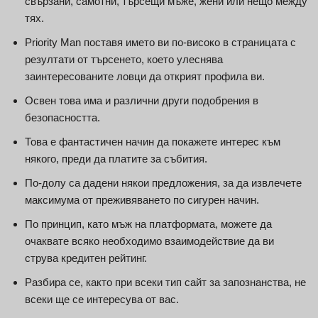
свързани, самотни, търсещи мъже, жени или нещо между
тях.
Priority Man поставя името ви по-високо в страницата с
резултати от търсенето, което улеснява
заинтересованите ловци да открият профила ви.
Освен това има и различни други подобрения в
безопасността.
Това е фантастичен начин да покажете интерес към
някого, преди да платите за събития.
По-долу са дадени някои предложения, за да извлечете
максимума от преживяването по сигурен начин.
По принцип, като мъж на платформата, можете да
очаквате всяко необходимо взаимодействие да ви
струва кредитен рейтинг.
Разбира се, както при всеки тип сайт за запознанства, не
всеки ще се интересува от вас.