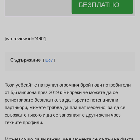
БЕЗПЛАТНО
[wp-review id=”490″]
Съдържание
шоу
Този уебсайт е натрупал огромния брой нови потребители
от 5,6 милиона през 2019 г. Въпреки че можете да се
регистрирате безплатно, за да търсите потенциални
партньори, мъжете трябва да плащат месечно, за да се
свържат с някого и да се запознаят с други жени чрез
техните профили.
Можем също да ви кажем, че в момента се дължи на факта,