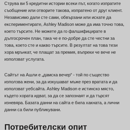
Струва ви 5 кредитни истории всеки път, когато изпратите
съобщение или отворите такова, изпратено от друг клиент.
Независимо дали сте сами, обвързани или искате да
експериментирате, Ashley Madison може да има точно това,
което търсите. Не можете да го фалшифицирате в
дългосрочен план, така че е по-добре да сте честни за
това, което сте и какво търсите. В резултат на това тези
хора мрънкат, че плащат за премия, въпреки че вече не
използват услугата.
Сайтът на Ашли е „дамска вечер“ - той по същество
използва жени, за да изкушават мъже през вратата и да
използват уебсайта. Ashley Madison е истинско място,
където хората идват, за да се запознаят и да търсят
изневяра. Базата данни на сайта е била хакната, а лични
данни са били публикувани.
Потребителски опит