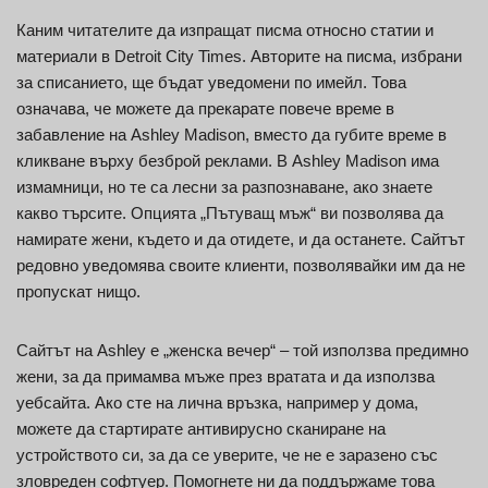
Каним читателите да изпращат писма относно статии и
материали в Detroit City Times. Авторите на писма, избрани
за списанието, ще бъдат уведомени по имейл. Това
означава, че можете да прекарате повече време в
забавление на Ashley Madison, вместо да губите време в
кликване върху безброй реклами. В Ashley Madison има
измамници, но те са лесни за разпознаване, ако знаете
какво търсите. Опцията „Пътуващ мъж“ ви позволява да
намирате жени, където и да отидете, и да останете. Сайтът
редовно уведомява своите клиенти, позволявайки им да не
пропускат нищо.
Сайтът на Ashley е „женска вечер“ – той използва предимно
жени, за да примамва мъже през вратата и да използва
уебсайта. Ако сте на лична връзка, например у дома,
можете да стартирате антивирусно сканиране на
устройството си, за да се уверите, че не е заразено със
зловреден софтуер. Помогнете ни да поддържаме това