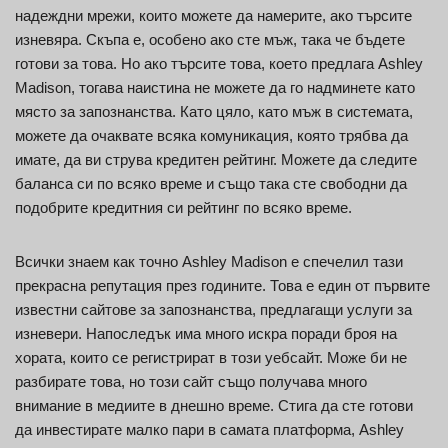
надеждни мрежи, които можете да намерите, ако търсите
изневяра. Скъпа е, особено ако сте мъж, така че бъдете
готови за това. Но ако търсите това, което предлага Ashley
Madison, тогава наистина не можете да го надминете като
място за запознанства. Като цяло, като мъж в системата,
можете да очаквате всяка комуникация, която трябва да
имате, да ви струва кредитен рейтинг. Можете да следите
баланса си по всяко време и също така сте свободни да
подобрите кредитния си рейтинг по всяко време.
Всички знаем как точно Ashley Madison е спечелил тази
прекрасна репутация през годините. Това е един от първите
известни сайтове за запознанства, предлагащи услуги за
изневери. Напоследък има много искра поради броя на
хората, които се регистрират в този уебсайт. Може би не
разбирате това, но този сайт също получава много
внимание в медиите в днешно време. Стига да сте готови
да инвестирате малко пари в самата платформа, Ashley