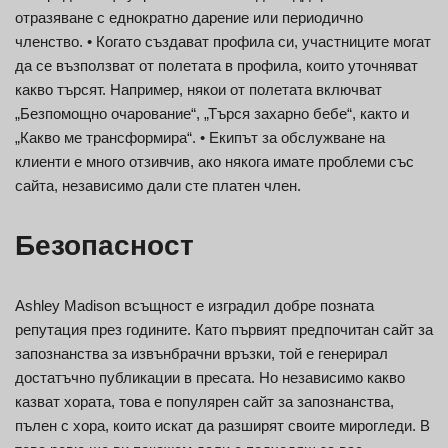
отразяване с еднократно дарение или периодично
членство. • Когато създават профила си, участниците могат
да се възползват от полетата в профила, които уточняват
какво търсят. Например, някои от полетата включват
„Безпомощно очарование“, „Търся захарно бебе“, както и
„Какво ме трансформира“. • Екипът за обслужване на
клиенти е много отзивчив, ако някога имате проблеми със
сайта, независимо дали сте платен член.
Безопасност
Ashley Madison всъщност е изградил добре позната
репутация през годините. Като първият предпочитан сайт за
запознанства за извънбрачни връзки, той е генерирал
достатъчно публикации в пресата. Но независимо какво
казват хората, това е популярен сайт за запознанства,
пълен с хора, които искат да разширят своите мирогледи. В