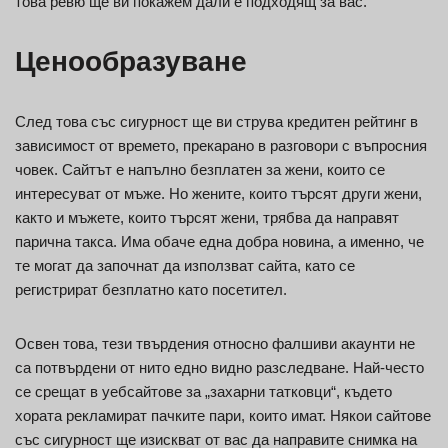
това ревю ще ви покажем дали е подходящ за вас.
Ценообразуване
След това със сигурност ще ви струва кредитен рейтинг в
зависимост от времето, прекарано в разговори с въпросния
човек. Сайтът е напълно безплатен за жени, които се
интересуват от мъже. Но жените, които търсят други жени,
както и мъжете, които търсят жени, трябва да направят
парична такса. Има обаче една добра новина, а именно, че
те могат да започнат да използват сайта, като се
регистрират безплатно като посетител.
Освен това, тези твърдения относно фалшиви акаунти не
са потвърдени от нито едно видно разследване. Най-често
се срещат в уебсайтове за „захарни татковци“, където
хората рекламират пачките пари, които имат. Някои сайтове
със сигурност ще изискват от вас да направите снимка на