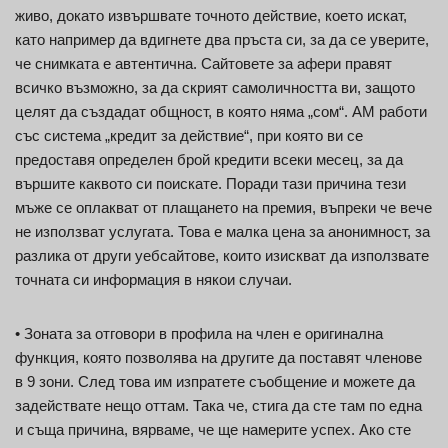
живо, докато извършвате точното действие, което искат,
като например да вдигнете два пръста си, за да се уверите,
че снимката е автентична. Сайтовете за афери правят
всичко възможно, за да скрият самоличността ви, защото
целят да създадат общност, в която няма „сом“. AM работи
със система „кредит за действие“, при която ви се
предоставя определен брой кредити всеки месец, за да
вършите каквото си поискате. Поради тази причина тези
мъже се оплакват от плащането на премия, въпреки че вече
не използват услугата. Това е малка цена за анонимност, за
разлика от други уебсайтове, които изискват да използвате
точната си информация в някои случаи.
• Зоната за отговори в профила на член е оригинална
функция, която позволява на другите да поставят членове
в 9 зони. След това им изпратете съобщение и можете да
задействате нещо оттам. Така че, стига да сте там по една
и съща причина, вярваме, че ще намерите успех. Ако сте