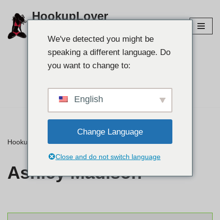
HookupLover
Преминете
Разгледайте най-добрите сайтове за
към
We've detected you might be
свързване!
съдържанието
speaking a different language. Do
you want to change to:
Намерете своя
партньор👉
English
Change Language
HookupLover
»
⭐ Отзиви
»
Ashley Madison
Close and do not switch language
Ashley Madison