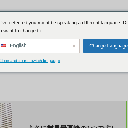
レビュー
Usasexguide
TSescort
Escort Babylon
istcrawler
've detected you might be speaking a different language. D
u want to change to:
English
Change Language
Close and do not switch language