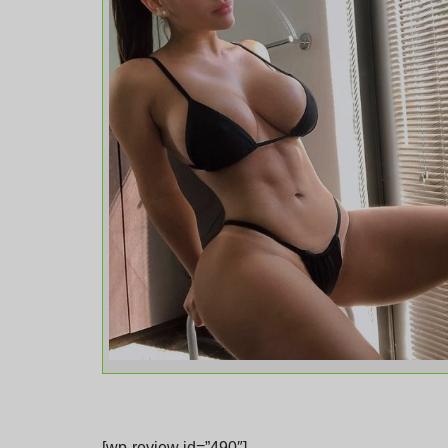
[wp-review id=”490″]