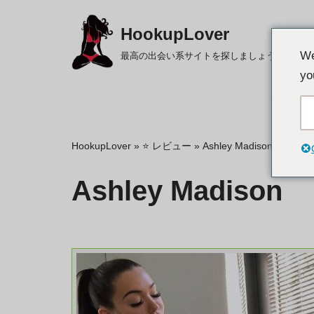
HookupLover
コ
L
We
最高の出会い系サイトを探しましょう！
ン
yo
テ
ン
ツ
に
HookupLover
»
⭐ レビュー
»
Ashley Madison
ス
キ
Ashley Madison
ッ
プ