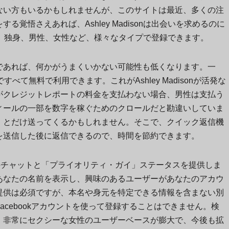
ない方もいるかもしれませんが、このサイトは最近、多くの注
覚悟さえあれば、Ashley Madisonは出会いを求めるのに
、既婚者、独身、男性、女性など、様々なタイプで登録できます。
であれば、何かがうまくいかない可能性も低くなります。一
上ですべて無料で利用できます。これがAshley Madisonが活発な
がクレジットレポートの料金を支払わない場合、男性は支払う
ィールの一部を数字を稼ぐためのクロールだと勘違いしていま
」とだけ送ってくるかもしれません。そこで、クイック返信機
を送信した後に返信できるので、時間を節約できます。
日間の無料チャットと「プライオリティ・ガイ」ステータスを提供しま
あなたの名前を表示し、興味のあるユーザーがあなたのアカウ
提供は必須ですが、本名や身元を特定できる情報を含まない別
cebookアカウントを使って登録することはできません。検
。非常にセクシーな女性のユーザーベースが膨大で、今後も拡