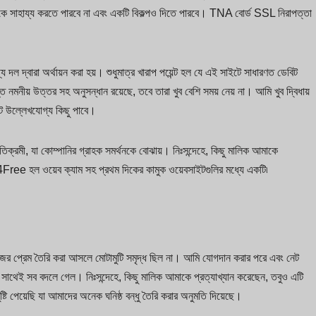
কে সাহায্য করতে পারবে না এবং একটি বিকল্পও দিতে পারবে। TNA বোর্ড SSL নিরাপত্তা
 দ্বারা অর্থায়ন করা হয়। শুধুমাত্র খারাপ পয়েন্ট হল যে এই সাইটে সাধারণত ডেবিট
প্ত নমনীয় উত্তর সহ অনুসন্ধান রয়েছে, তবে তারা খুব বেশি সময় নেয় না। আমি খুব দ্বিধায়
ে উল্লেখযোগ্য কিছু পাবে।
ক্রমী, যা কোম্পানির গ্রাহক সমর্থনকে বোঝায়। নিঃসন্দেহে, কিছু মালিক আমাকে
t4Free হল ওয়েব ক্যাম সহ প্রথম দিকের কামুক ওয়েবসাইটগুলির মধ্যে একটি৷
র প্রেম তৈরি করা আসলে মোটামুটি সমৃদ্ধ ছিল না। আমি যোগদান করার পরে এবং নেট
ে সাথেই সব বদলে গেল। নিঃসন্দেহে, কিছু মালিক আমাকে প্রত্যাখ্যান করেছেন, তবুও এটি
ষ্টি পেয়েছি যা আমাদের অনেক ঘনিষ্ঠ বন্ধু তৈরি করার অনুমতি দিয়েছে।