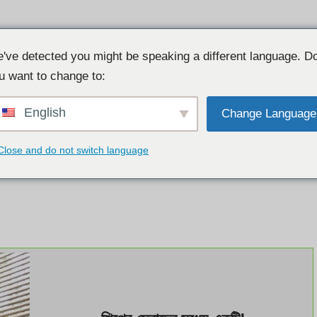
রিভিউ
Usasexguide
TSescort
Escort Babylon
've detected you might be speaking a different language. D
u want to change to:
English
Change Language
Close and do not switch language