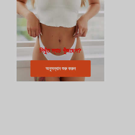
নিখুঁত ম্যাচ খুঁজছেন?
অনুসন্ধান শুরু করুন