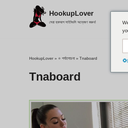
HookupLover
এড়িয়ে
সেরা হুকআপ সাইটগুলি অন্বেষণ করুন!
We
যাও
yo
কন্টেন্ট
HookupLover
»
⭐ পর্যালোচনা
»
Tnaboard
Tnaboard