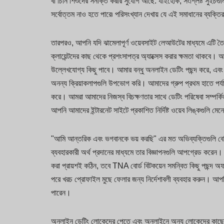
বা চিনি শিশুদের সনাক্ত করার সুযোগ আছে. যাইহোক, সংশ্লিষ্ট সুইচগুলি
সর্বোত্তম নাও হতে পারে৷ পরিসংখ্যান দেখায় যে এই সমাধানের ব্যক্তি
তারপরও, আপনি যদি ঝামেলাপূর্ণ ওয়েবসাইট লেআউটের মাধ্যমে এটি ত
ক্লায়েন্টদের কাছ থেকে প্রশংসাপত্র অ্যাক্সেস করার ক্ষমতা থাকবে। আ
উল্লেখযোগ্য কিছু পাবে। আমার বন্ধু অনলাইন ডেটিং পছন্দ করে, এব
অনন্য ক্রিয়াকলাপগুলি উপভোগ করি। আমাদের গ্রুপ প্রথম হাতে পর্য
করে। আমরা আমাদের নিজস্ব বিচক্ষণতার সাথে ডেটিং পরিষেবা সম্পর্কি
আপনি আমাদের ইন্টারনেট সাইটে প্রকাশিত নির্দিষ্ট ওয়েব লিঙ্কগুলি ম
"আমি আন্তরিক এবং ভগবানকে ভয় করছি" এর মত অভিব্যক্তিগুলি ব
ব্যবহারকারী অর্থ প্রদানের মাধ্যমে তার বিজ্ঞাপনগুলি আপগ্রেড করেন। এটি
করা প্রায়শই কঠিন, তবে TNA বোর্ড বিটকয়েন সমন্বিত কিছু পছন্দ অ
পরে খরচ প্রোফাইল মুছে ফেলার জন্য নির্দেশাবলী ব্যবহার করুন। আপন
পারেন।
অনলাইন ডেটিং লোকেদের পেতে এবং অনলাইনে অন্য লোকেদের কাছে নি