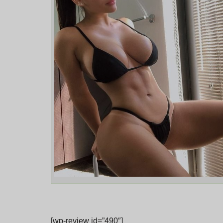
[wp-review id=”490″]