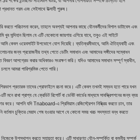
 3য় পক্ষের ইন্টারনেট সাইটগুলি ঘটায়, যা আপনার গোপনীয়তা সম্পর্কে চিন্তিত হলে
রা প্রধানত গরম এবং সেইসাথে উত্সাহী পুরুষ।
ৈরি করতে পরিচালনা করেন, তাহলে অবশ্যই আপনার কাছে যৌনকর্মীদের বিশাল ডাটাবেস এবং
মি খুব সন্দিহান ছিলাম যে এটি যেকোনো জায়গায় এগিয়ে যাবে, তবুও এই সাইটে
ং আমি কেবল ওয়েবসাইট উপভোগে যোগ দিয়েছি। ব্যতিক্রমীভাবে, আমি ঐতিহ্যবাহী এবং
ালোচনার জন্য প্রয়োজনীয় তথ্য পেতে ডেটিং সমাধান এবং আমাদের সঙ্গীদের সম্বোধন
ত বিবরণ আপগ্রেড করার অধিকারও সংরক্ষণ করি। যদিও আমাদের সমাধান সম্পূর্ণ স্বাধীন,
েনে চললে আমরা পারিশ্রমিক পেতে পারি।
েশিরভাগ প্রতারক তাদের প্রোফাইলে রচনা করে। এটি কেবল তখনই সম্ভব হতে পারে যখন
 মনে রাখা প্রাপ্য যে ক্রেডিট রিপোর্ট বা ডেবিট কার্ডের মাধ্যমে সাবস্ক্রিপশনের জন্য ব্যয়
ফার করে। আপনি যদি Tnaboard-এ প্রিমিয়াম রেজিস্ট্রেশন নিষ্ক্রিয় করতে চান, তার
ি বর্তমান চুক্তির মেয়াদ শেষ হওয়ার আগে যে কোনো সময় খরচ সদস্যতা বন্ধ করতে
জেকে উপস্থাপন করতে সহায়তা করে। এটি সাধারণত যৌন-সম্পর্কিত বা কমনীয় সম্পর্ক