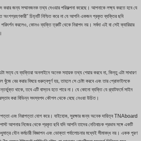
দ করার জন্য সম্মানজনক তথ্য দেওয়ার পরিকল্পনা করেছে। আপনাকে লক্ষ্য করতে হবে যে
 অংশগ্রহণকারী" চিহ্নটি নিশ্চিত করে না যে আপনি একজন প্রকৃত ব্যক্তির ছবি
িদর্শন করলেও, কোনও ব্যক্তি ত্রুটি থেকে নিরাপদ নয়। সর্বদা এই বা সেই ক্যারিয়ার
ন।
া সত্য যে ব্যক্তিরা অনলাইনে অনেক সহায়ক তথ্য শেয়ার করবে না, কিন্তু এটা সাধারণ
খুঁজে বের করার বিষয়ে গুরুত্বপূর্ণ হয়, তাহলে সে চেষ্টা করবে এবং তার প্রোফাইলকে
র্ভুক্ত থাকে, তবে এটি বাস্তব হতে পারে না। যে কোনো ব্যক্তি যে প্ল্যাটফর্মে সাইন
্রস্তাব করা বিভিন্ন সদস্যপদ কৌশল থেকে বেছে নেওয়া উচিত।
রাপত্তা এবং নিরাপত্তা যোগ করে। যাইহোক, সুরক্ষার জন্য অনেক দায়িত্ব TNAboard
্লগ পোস্ট আপনার নিজের থেকে প্রকৃত ছবি যদি আপনি তাদের নেতিবাচক প্রভাব সঙ্গে একটি
শুধুমাত্র যৌন কর্মচারী বিজ্ঞাপন এবং ভোক্তা পর্যালোচনার মধ্যেই সীমাবদ্ধ নয়। একক পূরণ