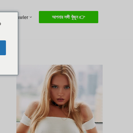
আপনার সঙ্গী খুঁজুন 👉
Listcrawler
o