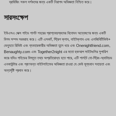
ব্রাউজিং সকল দর্শকদের জন্য একটি নিরাপদ অভিজ্ঞতা নিশ্চিত করে।
সারসংক্ষেপ
ইউএসএ সেক্স গাইড শার্লট শহরের প্রাপ্তবয়স্কদের বিনোদন অন্বেষণের জন্য একটি
বিশদ সম্পদ সরবরাহ করে। এটি এসকর্ট, স্ট্রিপ ক্লাব, নাইটক্লাব এবং এলজিবিটিকিউ+
ভেন্যুতে রিভিউ এবং ব্যবহারকারীর অভিজ্ঞতা তুলে ধরে এবং Onenightfriend.com,
Benaughty.com এবং Together2night এর মতো হুকআপ সাইটগুলির সুপারিশ
করে৷ যদিও গাইডের বিস্তৃত তথ্য অপ্রতিরোধ্য হতে পারে, এটি শার্লটে নো-স্ট্রিং-অ্যাটাচড
এনকাউন্টার এবং প্রাণবন্ত নাইটলাইফের অভিজ্ঞতা চাওয়া যে কেউ মূল্যবান সহায়তা এবং
অন্তর্দৃষ্টি প্রদান করে।