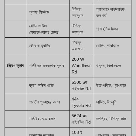
বিভিন্ন
প্রাণবন্ত নাইটলাইফ,
প্লাজা মিডউড
অবস্থান
জল গর্ত
মার্কিন জাতীয়
বিভিন্ন
দুঃসাহসিক মিলন
হোয়াইটওয়াটার সেন্টার
অবস্থান
বিভিন্ন
মন্টফোর্ড ড্রাইভ
বোলিং, কারাওকে
অবস্থান
200 W
স্ট্রিপ ক্লাব
শার্লট এর ভদ্রলোক ক্লাব
Woodlawn
উন্নত, বিলাসবহুল
Rd
5300 ওল্ড
ক্লাব অনিক্স শার্লট
উচ্চ-শক্তি, প্রাণবন্ত
পাইনভিল Rd
444
শার্লটের পুরুষদের ক্লাব
মার্জিত, উত্কৃষ্ট
Tyvola Rd
5624 ওল্ড
শার্লটের গোল্ড ক্লাব
জনপ্রিয়, বিভিন্ন কাজ
পাইনভিল Rd
108 ই
আপটাউন ক্যাবারে
প্রাণবন্ত পারফরম্যান্স