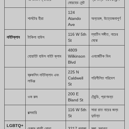
মোরহেড সেন্ট
124
শার্লটের হীরা
Atando
অন্তরঙ্গ, উত্তেজনাপূর্ণ
Ave
116 W 5th
ল্যাটিন সঙ্গীত, নাচের
নাইটক্লাব
টাকিলা হাউস
St
মেঝে
4809
হোয়াইট হাউস নাইট ক্লাব
Wilkinson
এনার্জেটিক ভিব
Blvd
225 N
ব্রুকলিন নাইটক্লাব এবং
Caldwell
পরিশীলিত পরিবেশ
লাউঞ্জ
St
200 E
ওক রুম
ট্রেন্ডি, প্রাণবন্ত
Bland St
116 W 5th
সারা রাত নাচের জন্য
রক্সবারি
St
দুর্দান্ত
LGBTQ+
চেজার শার্লট নোডা
3217 প্লাজা
মজা, স্বাগত