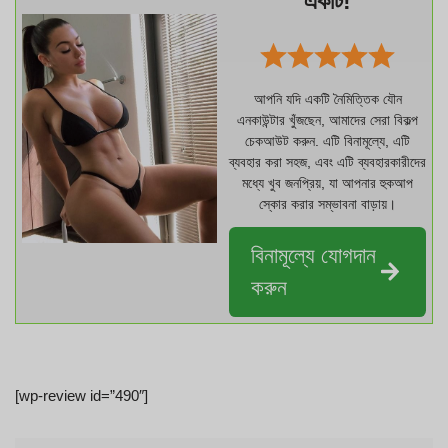
একটি!
আপনি যদি একটি নৈমিত্তিক যৌন
এনকাউন্টার খুঁজছেন, আমাদের সেরা বিকল্প
চেকআউট করুন. এটি বিনামূল্যে, এটি
ব্যবহার করা সহজ, এবং এটি ব্যবহারকারীদের
মধ্যে খুব জনপ্রিয়, যা আপনার হুকআপ
স্কোর করার সম্ভাবনা বাড়ায়।
বিনামূল্যে যোগদান
করুন
[wp-review id=”490″]