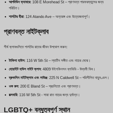
আপটাউন ক্যাবারে
: 108 E Morehead St – প্রাণবন্ত পারফরম্যান্সের জন্য
পরিচিত।
শার্লটের হীরা
: 124 Atando Ave – অন্তরঙ্গ এবং উত্তেজনাপূর্ণ।
প্রাণবন্ত নাইটক্লাব
শীর্ষ ক্লাবগুলিতে শার্লটের রাতের জীবন উপভোগ করুন:
টাকিলা হাউস
: 116 W 5th St – ল্যাটিন সঙ্গীত এবং নাচের মেঝে।
হোয়াইট হাউস নাইট ক্লাব
: 4809 উইলকিনসন ব্লভিডি - উদ্যমী ভিব।
ব্রুকলিন নাইটক্লাব এবং লাউঞ্জ
: 225 N Caldwell St – পরিশীলিত বায়ুমণ্ডল।
ওক রুম
: 200 E Bland St – প্রচলিতো এবং প্রাণবন্ত।
রক্সবারি
: 116 W 5th St - সারা রাত নাচের জন্য দুর্দান্ত।
LGBTQ+ বন্ধুত্বপূর্ণ স্থান