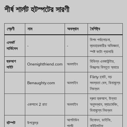
শীর্ষ শার্লট হটস্পটের সারণী
শ্রেণী
নাম
অবস্থান
বৈশিষ্ট্য
বিশদ পর্যালোচনা,
এসকর্ট
-
-
ব্যবহারকারীর অভিজ্ঞতা,
সার্ভিসেস
স্পষ্ট ফটো গ্যালারি
হুকআপ
বিভিন্ন এনকাউন্টার,
Onenightfriend.com
অনলাইন
সাইট
বিকল্পের বিস্তৃত অ্যারে
Flirty চ্যাট, বড়
Benaughty.com
অনলাইন
সদস্যতা বেস, বিনামূল্যে
নিবন্ধন
দ্রুত হুকআপ, উন্নত
একসাথে 2 রাত
অনলাইন
অনুসন্ধান, ম্যাচমেকিং,
বিনামূল্যে নিবন্ধন
আপটাউন
বিনোদন, ডাইনিং,
হটস্পট
উপকেন্দ্র
শার্লট
নাইটলাইফ