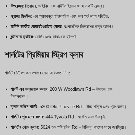
উপকেন্দ্র
: বিনোদন, ডাইনিং এবং নাইটলাইফের জন্য একটি কেন্দ্র।
প্লাজা মিডউড
: এর প্রাণবন্ত নাইটলাইফ এবং জল গর্ত জন্য পরিচিত.
মার্কিন জাতীয় হোয়াইটওয়াটার সেন্টার
: দুঃসাহসিক মিটআপের জন্য আদর্শ।
মন্টফোর্ড ড্রাইভ
: বোলিং এবং কারাওকে হটস্পট।
শার্লটের প্রিমিয়ার স্ট্রিপ ক্লাব
শার্লটের স্ট্রিপ ক্লাবগুলির সেরা অভিজ্ঞতা নিন:
শার্লট এর ভদ্রলোক ক্লাব
: 200 W Woodlawn Rd – উচ্চতর এবং
বিলাসবহুল।
ক্লাব অনিক্স শার্লট
: 5300 Old Pineville Rd – উচ্চ-শক্তি এবং প্রাণবন্ত।
শার্লটের পুরুষদের ক্লাব
: 444 Tyvola Rd - মার্জিত এবং উত্কৃষ্ট.
শার্লটের গোল্ড ক্লাব
: 5624 ওল্ড পাইনভিল Rd – বিভিন্ন কাজের সাথে জনপ্রিয়।