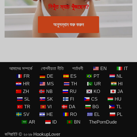
নিখুঁত ম্যাচ খুঁজছেন?
অনুসন্ধান শুরু করুন
আমাদের সম্পর্কে
গোপনীয়তা নীতি
শর্তাবলী
EN
IT
FR
DE
ES
PT
NL
HR
MS
TH
UR
HI
ZH
NB
RU
KO
JA
SL
SK
FI
CS
HU
TR
VI
DA
BG
TL
SV
HE
RO
EL
PL
AR
ID
BN
ThePornDude
কপিরাইট © ২০২৬
HookupLover