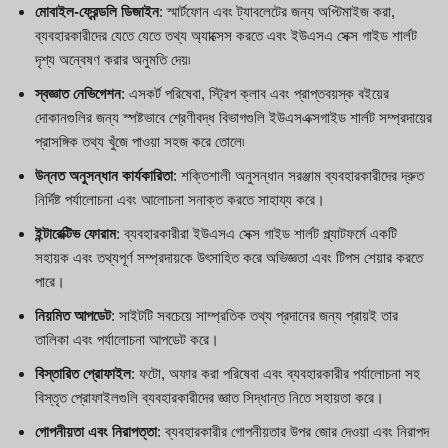
মোবাইল-ফ্রেন্ডলি ডিজাইন
: স্মার্টফোন এবং ট্যাবলেটের জন্য অপ্টিমাইজ করা,
ব্যবহারকারীদের যেতে যেতে তথ্য অ্যাক্সেস করতে এবং ইউএসএ সেক্স গাইড শার্লট
দৃশ্য অন্বেষণ করার অনুমতি দেয়৷
স্বজ্ঞাত নেভিগেশন
: এসকর্ট পরিষেবা, স্ট্রিপ ক্লাব এবং প্রাপ্তবয়স্ক বইয়ের
দোকানগুলির জন্য স্পষ্টভাবে শ্রেণীবদ্ধ বিভাগগুলি ইউএসএক্সগাইড শার্লট সম্প্রদায়ের
প্রাসঙ্গিক তথ্য খুঁজে পাওয়া সহজ করে তোলে৷
উন্নত অনুসন্ধান কার্যকারিতা
: শক্তিশালী অনুসন্ধান সরঞ্জাম ব্যবহারকারীদের দ্রুত
নির্দিষ্ট পর্যালোচনা এবং আলোচনা সনাক্ত করতে সাহায্য করে।
ইন্টারেক্টিভ ফোরাম
: ব্যবহারকারীরা ইউএসএ সেক্স গাইড শার্লট প্ল্যাটফর্মে একটি
সহায়ক এবং তথ্যপূর্ণ সম্প্রদায়কে উৎসাহিত করে অভিজ্ঞতা এবং টিপস শেয়ার করতে
পারে।
নিয়মিত আপডেট
: সাইটটি সবচেয়ে সাম্প্রতিক তথ্য প্রদানের জন্য প্রায়ই তার
তালিকা এবং পর্যালোচনা আপডেট করে।
বিস্তারিত প্রোফাইল
: ফটো, অফার করা পরিষেবা এবং ব্যবহারকারীর পর্যালোচনা সহ
বিস্তৃত প্রোফাইলগুলি ব্যবহারকারীদের জ্ঞাত সিদ্ধান্ত নিতে সহায়তা করে।
গোপনীয়তা এবং নিরাপত্তা
: ব্যবহারকারীর গোপনীয়তার উপর জোর দেওয়া এবং নিরাপদ