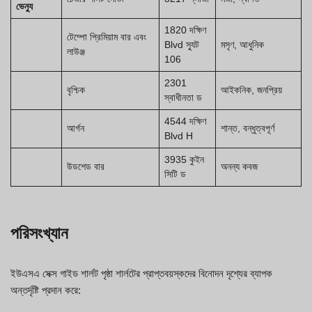
ভেন্যু
1820 দক্ষিণ
টেম্পো প্রিমিয়াম বার এবং
Blvd স্যুট
মসৃণ, আধুনিক
লাউঞ্জ
106
2301
বৃশ্চিক
আইকনিক, জনপ্রিয়
স্বাধীনতা ড
4544 দক্ষিণ
আর্গন
শান্ত, বন্ধুত্বপূর্ণ
Blvd H
3935 কুইন
উডশেড বার
অনন্য কবজ
সিটি ড
পরিসংখ্যান
ইউএসএ সেক্স গাইড শার্লট পৃষ্ঠা শার্লটের প্রাপ্তবয়স্কদের বিনোদন দৃশ্যের ব্যাপক
অন্তর্দৃষ্টি প্রদান করে: