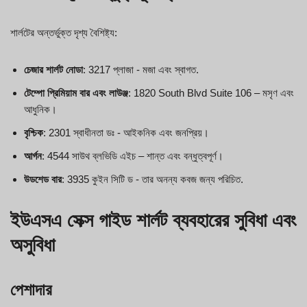
শার্লটের অন্তর্ভুক্ত দৃশ্য বৈশিষ্ট্য:
চেজার শার্লট নোডা
: 3217 প্লাজা - মজা এবং স্বাগত.
টেম্পো প্রিমিয়াম বার এবং লাউঞ্জ
: 1820 South Blvd Suite 106 – মসৃণ এবং
আধুনিক।
বৃশ্চিক
: 2301 স্বাধীনতা ডঃ - আইকনিক এবং জনপ্রিয়।
আর্গন
: 4544 সাউথ ব্লভিডি এইচ – শান্ত এবং বন্ধুত্বপূর্ণ।
উডশেড বার
: 3935 কুইন সিটি ড - তার অনন্য কবজ জন্য পরিচিত.
ইউএসএ সেক্স গাইড শার্লট ব্যবহারের সুবিধা এবং
অসুবিধা
পেশাদার