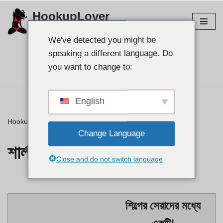
HookupLover
এড়িয়ে
সেরা হুকআপ সাইটগুলি অন্বেষণ করুন!
যাও
We've detected you might be
কন্টেন্ট
speaking a different language. Do
আপনার সঙ্গী খুঁজুন 👉
you want to change to:
English
HookupLover
»
⭐ পর্যালোচনা
»
শার্লট USASexGuide
Change Language
শার্লট USASexGuide
Close and do not switch language
শিল্পের সেরাদের মধ্যে