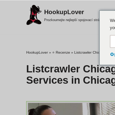
HookupLover
Přejít
Prozkoumejte nejlepší spojovací stránky!
We
na
yo
obsah
HookupLover
»
⭐ Recenze
»
Listcrawler Chicago: Exp
Listcrawler Chica
Services in Chica