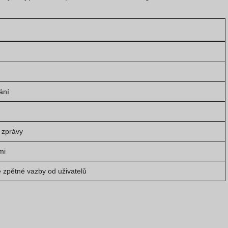
ání
e zprávy
mi
ě zpětné vazby od uživatelů