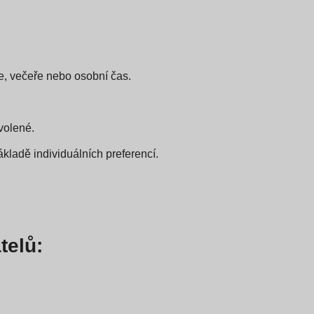
e, večeře nebo osobní čas.
volené.
ákladě individuálních preferencí.
telů: