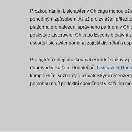
Prozkoumáním Listcrawler v Chicagu mohou uživat
pohodlným způsobem. Ať už pro zvláštní příležito
platformu pro nalezení správného partnera v C
poskytuje Listcrawler Chicago Escorts efektivní zp
escorts listcrawler pomáhá zajistit diskrétní a usp
Pro ty, kteří chtějí prozkoumat eskortní služby v 
doprovod v Buffalu. Dodatečně,
Listcrawler Hous
komplexními seznamy a uživatelskými recenzemi.
pomohou najít perfektní společnost v každém mě