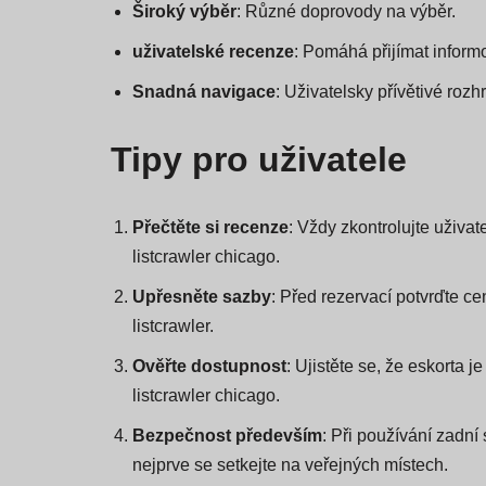
Široký výběr
: Různé doprovody na výběr.
uživatelské recenze
: Pomáhá přijímat inform
Snadná navigace
: Uživatelsky přívětivé rozh
Tipy pro uživatele
Přečtěte si recenze
: Vždy zkontrolujte uživate
listcrawler chicago.
Upřesněte sazby
: Před rezervací potvrďte 
listcrawler.
Ověřte dostupnost
: Ujistěte se, že eskorta 
listcrawler chicago.
Bezpečnost především
: Při používání zadní
nejprve se setkejte na veřejných místech.