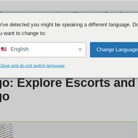
Recenze
Usasexguide
TSescort
Escort Babylon
Listcrawler
've detected you might be speaking a different language. D
u want to change to:
English
Change Language
lore Escorts and Services in Chicago
Close and do not switch language
go: Explore Escorts and
go