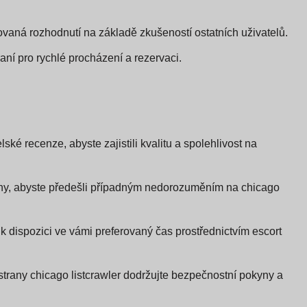
ovaná rozhodnutí na základě zkušeností ostatních uživatelů.
raní pro rychlé procházení a rezervaci.
lské recenze, abyste zajistili kvalitu a spolehlivost na
ceny, abyste předešli případným nedorozuměním na chicago
je k dispozici ve vámi preferovaný čas prostřednictvím escort
 strany chicago listcrawler dodržujte bezpečnostní pokyny a