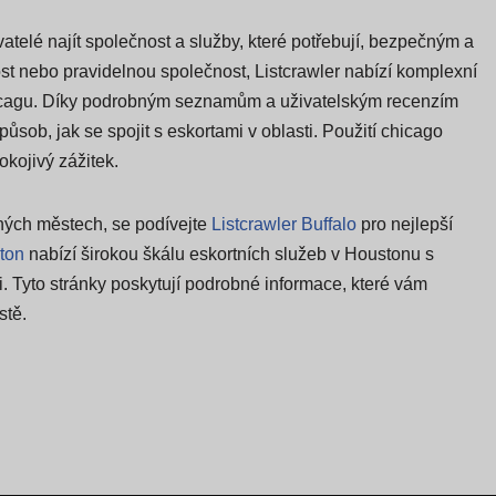
elé najít společnost a služby, které potřebují, bezpečným a
st nebo pravidelnou společnost, Listcrawler nabízí komplexní
hicagu. Díky podrobným seznamům a uživatelským recenzím
ůsob, jak se spojit s eskortami v oblasti. Použití chicago
okojivý zážitek.
jiných městech, se podívejte
Listcrawler Buffalo
pro nejlepší
ton
nabízí širokou škálu eskortních služeb v Houstonu s
 Tyto stránky poskytují podrobné informace, které vám
stě.