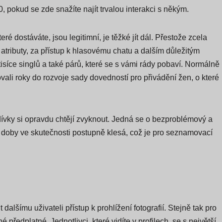
0, pokud se zde snažíte najít trvalou interakci s někým.
é dostáváte, jsou legitimní, je těžké jít dál. Přestože zcela
 atributy, za přístup k hlasovému chatu a dalším důležitým
isíce singlů a také párů, které se s vámi rády pobaví. Normálně
vali roky do rozvoje sady dovedností pro přivádění žen, o které
 dívky si opravdu chtějí zvyknout. Jedná se o bezproblémový a
é doby ve skutečnosti postupně klesá, což je pro seznamovací
alšímu uživateli přístup k prohlížení fotografií. Stejně tak pro
 předplatné. Jednotlivci, které vidíte v profilech, se s největší