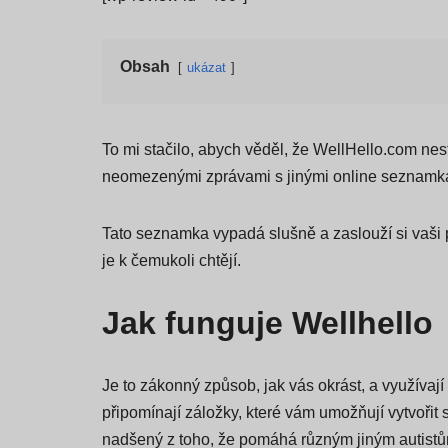
Obsah
ukázat
To mi stačilo, abych věděl, že WellHello.com nesto
neomezenými zprávami s jinými online seznamkam
Tato seznamka vypadá slušně a zaslouží si vaši 
je k čemukoli chtějí.
Jak funguje Wellhello
Je to zákonný způsob, jak vás okrást, a využíva
připomínají záložky, které vám umožňují vytvořit 
nadšený z toho, že pomáhá různým jiným autistům v