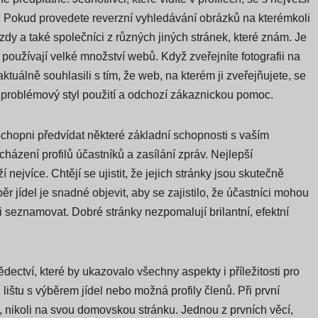
 Pokud provedete reverzní vyhledávání obrázků na kterémkoli
ězdy a také společníci z různých jiných stránek, které znám. Je
j používají velké množství webů. Když zveřejníte fotografii na
ktuálně souhlasili s tím, že web, na kterém ji zveřejňujete, se
bezproblémový styl použití a odchozí zákaznickou pomoc.
schopni předvídat některé základní schopnosti s vaším
házení profilů účastníků a zasílání zpráv. Nejlepší
ejvíce. Chtějí se ujistit, že jejich stránky jsou skutečně
r jídel je snadné objevit, aby se zajistilo, že účastníci mohou
i seznamovat. Dobré stránky nezpomalují brilantní, efektní
dectví, které by ukazovalo všechny aspekty i příležitosti pro
ištu s výběrem jídel nebo možná profily členů. Při první
, nikoli na svou domovskou stránku. Jednou z prvních věcí,