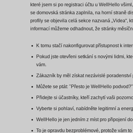
které jsem si po registraci účtu u WellHello vši
se domovská stránka zaplnila, na horní straně di
profily se objevila celá sekce nazvaná „Videa“, 
informací můžeme odhadnout, že stránky měsíčně
K tomu stačí nakonfigurovat přístupnost k int
Pokud jste otevřeni setkání s novými lidmi, kte
vám.
Zákazník by měl získat nezávislé poradenství p
Můžete se ptát: "Přesto je WellHello podvod
Přidejte si účastníky, kteří zachytí vaši pozo
Vyberte si pohlaví, nabídněte legitimní a ener
WellHello je jen jedním z míst pro připojení d
To je opravdu bezproblémové, protože vám to 