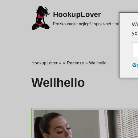
HookupLover
Přejít
Prozkoumejte nejlepší spojovací stránky!
We
na
yo
obsah
HookupLover
»
⭐ Recenze
»
Wellhello
Wellhello