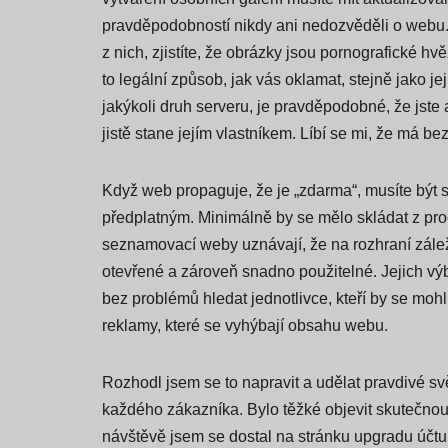
pravděpodobností nikdy ani nedozvěděli o webu.
z nich, zjistíte, že obrázky jsou pornografické hv
to legální způsob, jak vás oklamat, stejně jako je
jakýkoli druh serveru, je pravděpodobné, že jste a
jistě stane jejím vlastníkem. Líbí se mi, že má 
Když web propaguje, že je „zdarma“, musíte být 
předplatným. Minimálně by se mělo skládat z proc
seznamovací weby uznávají, že na rozhraní záleží n
otevřené a zároveň snadno použitelné. Jejich výbě
bez problémů hledat jednotlivce, kteří by se mohl
reklamy, které se vyhýbají obsahu webu.
Rozhodl jsem se to napravit a udělat pravdivé svě
každého zákazníka. Bylo těžké objevit skutečnou l
návštěvě jsem se dostal na stránku upgradu účtu