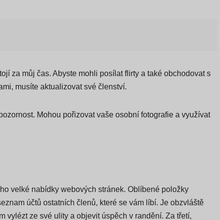
jí za můj čas. Abyste mohli posílat flirty a také obchodovat s
i, musíte aktualizovat své členství.
pozornost. Mohou pořizovat vaše osobní fotografie a využívat
jí ho velké nabídky webových stránek. Oblíbené položky
seznam účtů ostatních členů, které se vám líbí. Je obzvláště
ylézt ze své ulity a objevit úspěch v randění. Za třetí,