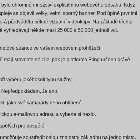
ml, bylo ohromné množství explicitního webového obsahu. Když
spleje se objevil velký, velmi sporný banner. Pod úplně prvními
která předváděla pěkné vizuální videoklipy. Na základě těchto
 vyhledávají někde mezi 25 000 a 50 000 jednotlivci.
ernetové stránce ve vašem webovém prohlížeči.
ří mají srovnatelné cíle, pak je platforma Fling určena právě
ři výběru jakéhokoli typu služby.
?" Nepředpokládám, že ano.
rnost, jako své kamarády nebo oblíbené.
gickou e-mailovou adresu a vyberte si heslo.
ospělých pro dospělé.
umožňuje soustředit celou znalostní základnu na jedno místo.