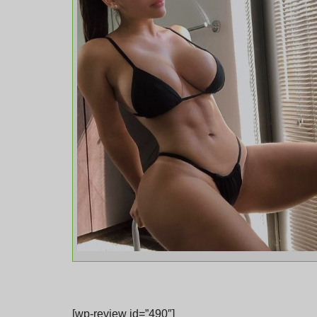
[wp-review id=”490″]