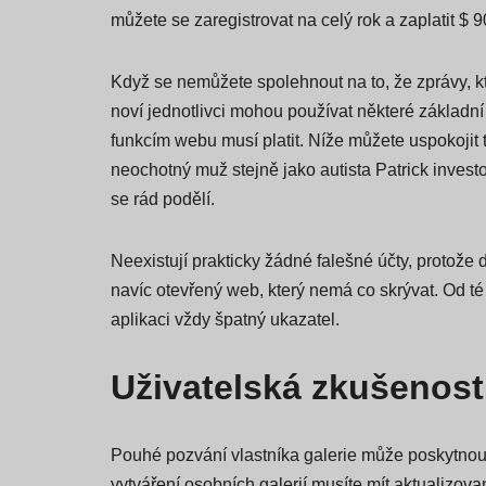
můžete se zaregistrovat na celý rok a zaplatit $ 9
Když se nemůžete spolehnout na to, že zprávy, kter
noví jednotlivci mohou používat některé základní
funkcím webu musí platit. Níže můžete uspokojit t
neochotný muž stejně jako autista Patrick investo
se rád podělí.
Neexistují prakticky žádné falešné účty, protože
navíc otevřený web, který nemá co skrývat. Od t
aplikaci vždy špatný ukazatel.
Uživatelská zkušenost
Pouhé pozvání vlastníka galerie může poskytnout d
vytváření osobních galerií musíte mít aktualizované