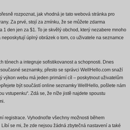
řesně rozpoznat, jak vhodná je tato webová stránka pro
any. Za prvé, stojí za zmínku, že se můžete zdarma
na 1 den jen za $1. To je skvělý obchod, který nezabere mnoho
 neposkytují úplný obrázek o tom, co uživatele na seznamce
h tónech a integruje sofistikovanost a schopnosti. Dnes
é současné seznamky, přesto se správci WellHello.com snaží
kerý výkon webu má jeden primární cíl – poskytnout uživatelům
 nepřejete být součástí online seznamky WellHello, pošlete nám
u vstupenku“. Zdá se, že níže jistě najdete spoustu
mi.
ladní registrace. Vyhodnoťte všechny možnosti během
. Líbí se mi, že zde nejsou žádná zbytečná nastavení a také