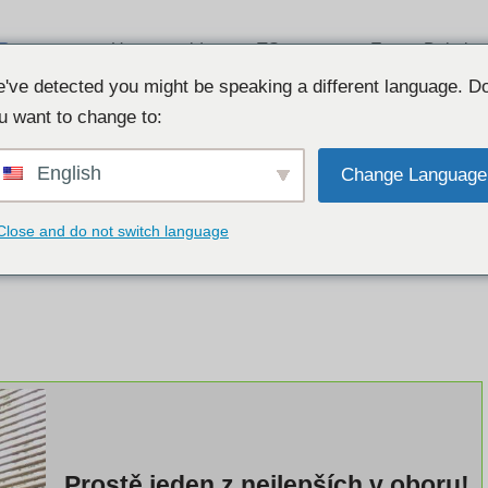
Recenze
Usasexguide
TSescort
Escort Babylon
Listcrawler
've detected you might be speaking a different language. D
u want to change to:
English
Change Language
Close and do not switch language
Prostě jeden z nejlepších v oboru!