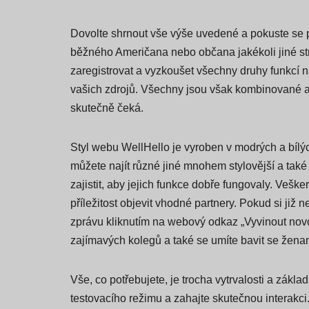
Dovolte shrnout vše výše uvedené a pokuste se p
běžného Američana nebo občana jakékoli jiné str
zaregistrovat a vyzkoušet všechny druhy funkcí 
vašich zdrojů. Všechny jsou však kombinované a
skutečně čeká.
Styl webu WellHello je vyroben v modrých a bílýc
můžete najít různé jiné mnohem stylovější a tak
zajistit, aby jejich funkce dobře fungovaly. Veš
příležitost objevit vhodné partnery. Pokud si již
zprávu kliknutím na webový odkaz „Vyvinout novo
zajímavých kolegů a také se umíte bavit se žena
Vše, co potřebujete, je trocha vytrvalosti a zák
testovacího režimu a zahajte skutečnou interakci