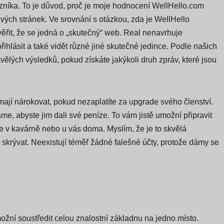
zníka. To je důvod, proč je moje hodnocení WellHello.com
vých stránek. Ve srovnání s otázkou, zda je WellHello
ěřit, že se jedná o „skutečný“ web. Real nenavrhuje
ihlásit a také vidět různé jiné skutečné jedince. Podle našich
lých výsledků, pokud získáte jakýkoli druh zpráv, které jsou
mají nárokovat, pokud nezaplatíte za upgrade svého členství.
me, abyste jim dali své peníze. To vám jistě umožní připravit
e v kavárně nebo u vás doma. Myslím, že je to skvělá
skrývat. Neexistují téměř žádné falešné účty, protože dámy se
žní soustředit celou znalostní základnu na jedno místo.