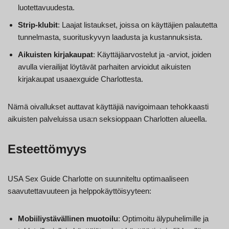
luotettavuudesta.
Strip-klubit
: Laajat listaukset, joissa on käyttäjien palautetta
tunnelmasta, suorituskyvyn laadusta ja kustannuksista.
Aikuisten kirjakaupat
: Käyttäjäarvostelut ja -arviot, joiden
avulla vierailijat löytävät parhaiten arvioidut aikuisten
kirjakaupat usaaexguide Charlottesta.
Nämä oivallukset auttavat käyttäjiä navigoimaan tehokkaasti
aikuisten palveluissa usa:n seksioppaan Charlotten alueella.
Esteettömyys
USA Sex Guide Charlotte on suunniteltu optimaaliseen
saavutettavuuteen ja helppokäyttöisyyteen:
Mobiiliystävällinen muotoilu
: Optimoitu älypuhelimille ja