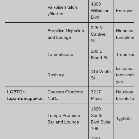
4809
Valkoisen talon
Wilkinson
Energinen 
yökerho
Blvd
225 N
Brooklyn Nightclub
Hienostunu
Caldwell
and Lounge
tunnelma
St
200 E
Tammihuone
Trendikäs, 
Bland St
Erinomaine
116 W 5th
Roxbury
tanssimise
St
yön
LGBTQ+
Chasers Charlotte
3217
Hauskaa,
tapahtumapaikat
NoDa
Plaza
tervetullutta
1820
Tempo Premium
South
Tyylikäs, m
Bar and Lounge
Blvd Suite
106