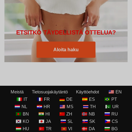
ETSITKÖ TÄYDELLISTÄ OTTELUA?
Aloita haku
Meistä
Tietosuojakäytäntö
Käyttöehdot
EN
IT
FR
DE
ES
PT
NL
HR
MS
TH
UR
BN
HI
ZH
NB
RU
KO
JA
SL
SK
CS
HU
TR
VI
DA
BG