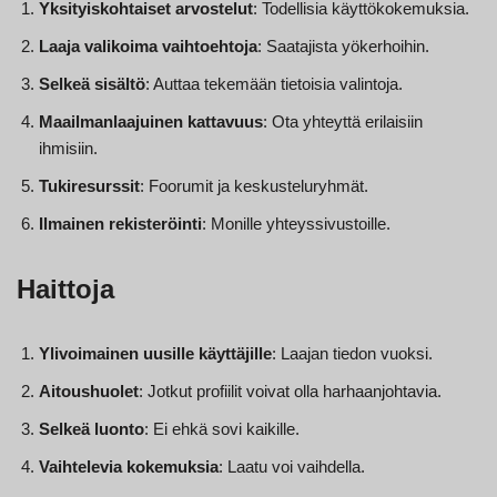
Yksityiskohtaiset arvostelut
: Todellisia käyttökokemuksia.
Laaja valikoima vaihtoehtoja
: Saatajista yökerhoihin.
Selkeä sisältö
: Auttaa tekemään tietoisia valintoja.
Maailmanlaajuinen kattavuus
: Ota yhteyttä erilaisiin
ihmisiin.
Tukiresurssit
: Foorumit ja keskusteluryhmät.
Ilmainen rekisteröinti
: Monille yhteyssivustoille.
Haittoja
Ylivoimainen uusille käyttäjille
: Laajan tiedon vuoksi.
Aitoushuolet
: Jotkut profiilit voivat olla harhaanjohtavia.
Selkeä luonto
: Ei ehkä sovi kaikille.
Vaihtelevia kokemuksia
: Laatu voi vaihdella.