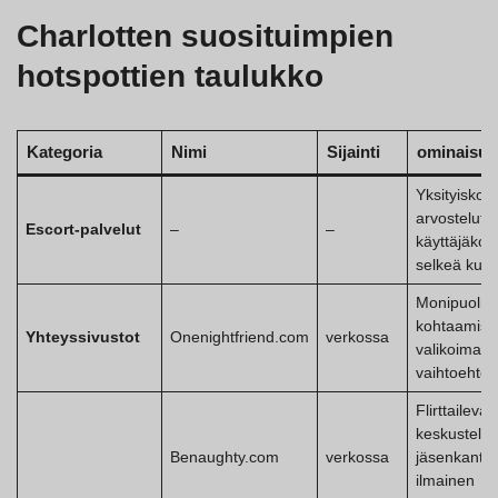
Charlotten suosituimpien
hotspottien taulukko
Kategoria
Nimi
Sijainti
ominaisuu
Yksityiskoht
arvostelut,
Escort-palvelut
–
–
käyttäjäko
selkeä kuva
Monipuolise
kohtaamiset
Yhteyssivustot
Onenightfriend.com
verkossa
valikoima
vaihtoehtoj
Flirttailevat
keskustelut,
Benaughty.com
verkossa
jäsenkanta,
ilmainen