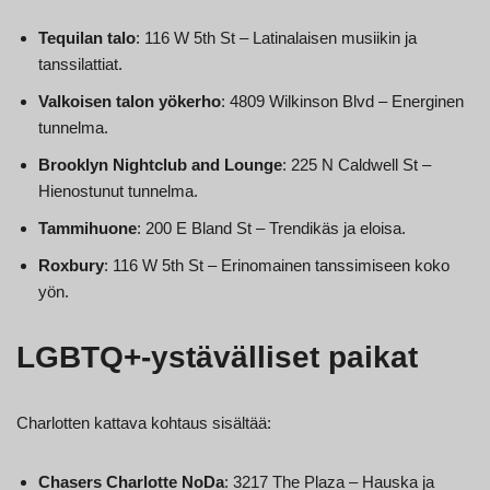
Tequilan talo
: 116 W 5th St – Latinalaisen musiikin ja
tanssilattiat.
Valkoisen talon yökerho
: 4809 Wilkinson Blvd – Energinen
tunnelma.
Brooklyn Nightclub and Lounge
: 225 N Caldwell St –
Hienostunut tunnelma.
Tammihuone
: 200 E Bland St – Trendikäs ja eloisa.
Roxbury
: 116 W 5th St – Erinomainen tanssimiseen koko
yön.
LGBTQ+-ystävälliset paikat
Charlotten kattava kohtaus sisältää:
Chasers Charlotte NoDa
: 3217 The Plaza – Hauska ja