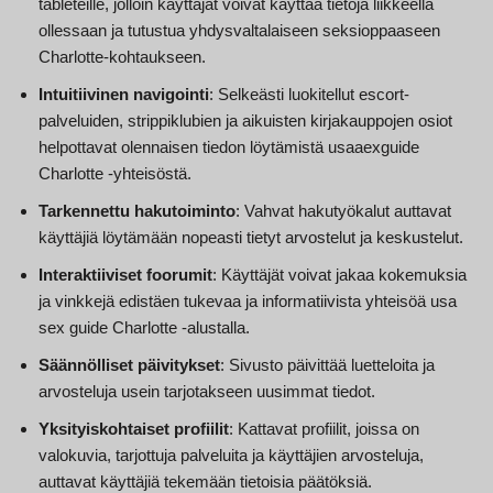
tableteille, jolloin käyttäjät voivat käyttää tietoja liikkeellä
ollessaan ja tutustua yhdysvaltalaiseen seksioppaaseen
Charlotte-kohtaukseen.
Intuitiivinen navigointi
: Selkeästi luokitellut escort-
palveluiden, strippiklubien ja aikuisten kirjakauppojen osiot
helpottavat olennaisen tiedon löytämistä usaaexguide
Charlotte -yhteisöstä.
Tarkennettu hakutoiminto
: Vahvat hakutyökalut auttavat
käyttäjiä löytämään nopeasti tietyt arvostelut ja keskustelut.
Interaktiiviset foorumit
: Käyttäjät voivat jakaa kokemuksia
ja vinkkejä edistäen tukevaa ja informatiivista yhteisöä usa
sex guide Charlotte -alustalla.
Säännölliset päivitykset
: Sivusto päivittää luetteloita ja
arvosteluja usein tarjotakseen uusimmat tiedot.
Yksityiskohtaiset profiilit
: Kattavat profiilit, joissa on
valokuvia, tarjottuja palveluita ja käyttäjien arvosteluja,
auttavat käyttäjiä tekemään tietoisia päätöksiä.