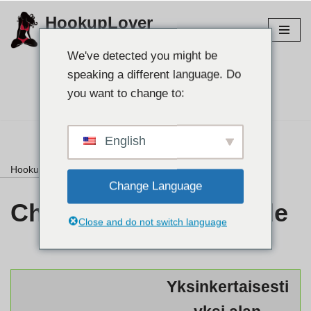
HookupLover
Siirry
Tutustu parhaisiin yhteyssivustoihin!
sisältöön
We've detected you might be
speaking a different language. Do
Etsi kumppanisi👉
you want to change to:
English
HookupLover
»
⭐ Arvostelut
»
Charlotte UsaSexGuide
Change Language
Charlotte UsaSexGuide
Close and do not switch language
Yksinkertaisesti