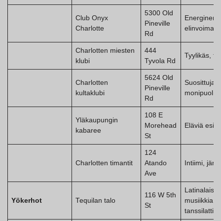
5300 Old
Club Onyx
Energinen,
Pineville
Charlotte
elinvoimain
Rd
Charlotten miesten
444
Tyylikäs, ty
klubi
Tyvola Rd
5624 Old
Charlotten
Suosittuja,
Pineville
kultaklubi
monipuolisi
Rd
108 E
Yläkaupungin
Morehead
Eläviä esity
kabaree
St
124
Charlotten timantit
Atando
Intiimi, jänn
Ave
Latinalaista
116 W 5th
Yökerhot
Tequilan talo
musiikkia,
St
tanssilattiat