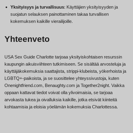
Yksityisyys ja turvallisuus
: Käyttäjien yksityisyyden ja
suojatun selauksen painottaminen takaa turvallisen
kokemuksen kaikille vierailijoille.
Yhteenveto
USA Sex Guide Charlotte tarjoaa yksityiskohtaisen resurssin
kaupungin aikuisviihteen tutkimiseen. Se sisältää arvosteluja ja
käyttäjäkokemuksia saattajista, strippi-klubeista, yökerhoista ja
LGBTQ+-paikoista, ja se suosittelee yhteyssivustoja, kuten
Onenightfriend.com, Benaughty.com ja Together2night. Vaikka
oppaan kattavat tiedot voivat olla ylivoimaisia, se tarjoaa
arvokasta tukea ja oivalluksia kaikille, jotka etsivät kiinteitä
kohtaamisia ja eloisia yöelämän kokemuksia Charlottessa.