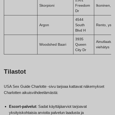
2301
Skorpioni
Freedom
Ikoninen, su
Dr
4544
Argon
South
Rento, ystä
Blvd H
3935
Ainutlaatui
Woodshed Baari
Queen
viehätys
City Dr
Tilastot
USA Sex Guide Charlotte -sivu tarjoaa kattavat näkemykset
Charlotten aikuisviihdeelämästä:
Escort-palvelut
: Sadat käyttäjäarviot tarjoavat
yksityiskohtaisia arvioita palvelun laadusta ja