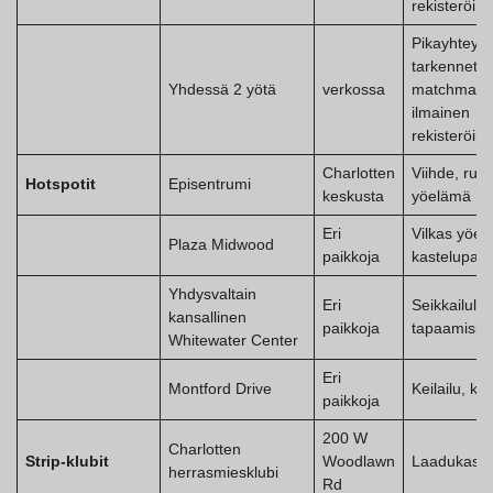
rekisteröinti
Pikayhteyde
tarkennettu
Yhdessä 2 yötä
verkossa
matchmakin
ilmainen
rekisteröinti
Charlotten
Viihde, ruok
Hotspotit
Episentrumi
keskusta
yöelämä
Eri
Vilkas yöel
Plaza Midwood
paikkoja
kastelupaik
Yhdysvaltain
Eri
Seikkailullis
kansallinen
paikkoja
tapaamisia
Whitewater Center
Eri
Montford Drive
Keilailu, ka
paikkoja
200 W
Charlotten
Strip-klubit
Woodlawn
Laadukas, y
herrasmiesklubi
Rd