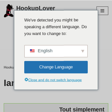
HookupLover
Aller
Explorez les meilleurs sites de rencontres !
au
We've detected you might be
contenu
speaking a different language. Do
Trouvez votre
you want to change to:
partenaire👉
English
Change Language
HookupLover
»
⭐ Avis
»
Iamnaughty
Iamnaughty
Close and do not switch language
Tout simplement