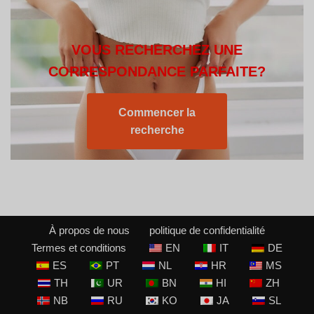
VOUS RECHERCHEZ UNE
CORRESPONDANCE PARFAITE?
Commencer la
recherche
À propos de nous
politique de confidentialité
Termes et conditions
EN
IT
DE
ES
PT
NL
HR
MS
TH
UR
BN
HI
ZH
NB
RU
KO
JA
SL