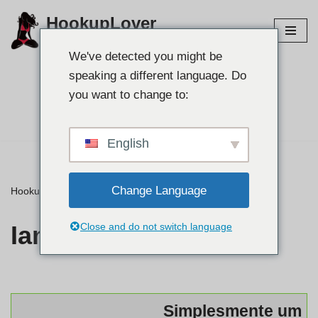
HookupLover
Ir
Explore os melhores sites de conexão!
para
We've detected you might be
o
speaking a different language. Do
conteúdo
Encontre seu parceiro
you want to change to:
👉
English
Change Language
HookupLover
»
⭐ Avaliações
»
Iamnaughty
Iamnaughty
Close and do not switch language
Simplesmente um