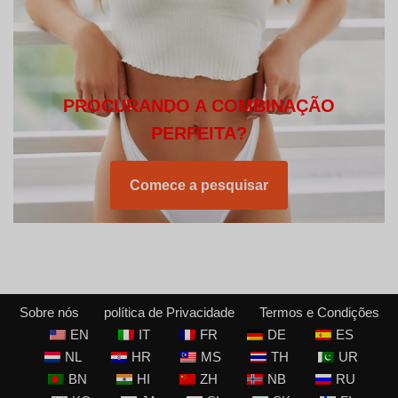
PROCURANDO A COMBINAÇÃO
PERFEITA?
Comece a pesquisar
Sobre nós
política de Privacidade
Termos e Condições
EN
IT
FR
DE
ES
NL
HR
MS
TH
UR
BN
HI
ZH
NB
RU