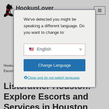
HookupLover
Przejdź
Odkryj najlepsze strony do podłączania!
do
We've detected you might be
treści
speaking a different language. Do
Znajdź swojego
you want to change to:
partnera👉
English
Change Language
HookupLover
»
⭐ Recenzje
»
Listcrawler Houston: Explore
Escorts and Services in Houston
Close and do not switch language
Listcrawler Houston:
Explore Escorts and
Services in Houston