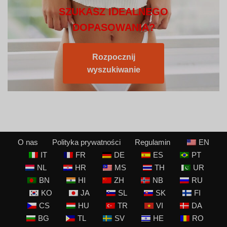
SZUKASZ IDEALNEGO
DOPASOWANIA?
Rozpocznij
wyszukiwanie
O nas
Polityka prywatności
Regulamin
EN
IT
FR
DE
ES
PT
NL
HR
MS
TH
UR
BN
HI
ZH
NB
RU
KO
JA
SL
SK
FI
CS
HU
TR
VI
DA
BG
TL
SV
HE
RO