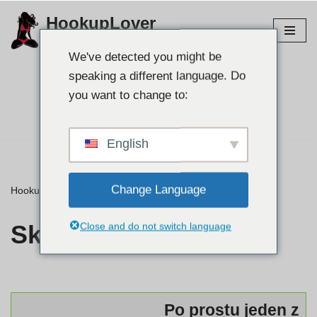
HookupLover
Przejdź
Odkryj najlepsze strony do podłączania!
do
We've detected you might be
treści
speaking a different language. Do
Znajdź swojego
you want to change to:
partnera👉
English
Change Language
HookupLover
»
⭐ Recenzje
»
Skipthegames
Skipthegames
Close and do not switch language
Po prostu jeden z