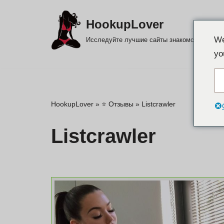
HookupLover
перейти
L
We
Исследуйте лучшие сайты знакомств!
к
yo
содержанию
HookupLover
»
⭐ Отзывы
»
Listcrawler
Listcrawler