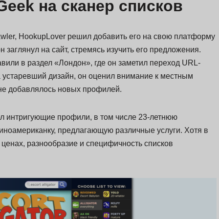
Geek на сканер списков
awler, HookupLover решил добавить его на свою платформу
н заглянул на сайт, стремясь изучить его предложения.
вили в раздел «Лондон», где он заметил переход URL-
 устаревший дизайн, он оценил внимание к местным
а не добавлялось новых профилей.
ел интригующие профили, в том числе 23-летнюю
иноамериканку, предлагающую различные услуги. Хотя в
ценах, разнообразие и специфичность списков