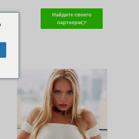
Найдите своего
партнера👉
o