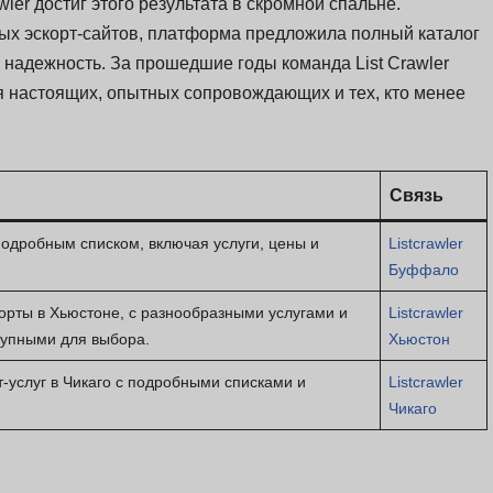
wler достиг этого результата в скромной спальне.
х эскорт-сайтов, платформа предложила полный каталог
 надежность. За прошедшие годы команда List Crawler
я настоящих, опытных сопровождающих и тех, кто менее
Связь
подробным списком, включая услуги, цены и
Listcrawler
Буффало
орты в Хьюстоне, с разнообразными услугами и
Listcrawler
упными для выбора.
Хьюстон
т-услуг в Чикаго с подробными списками и
Listcrawler
Чикаго