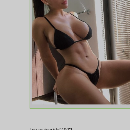
[wp-review id="490″]