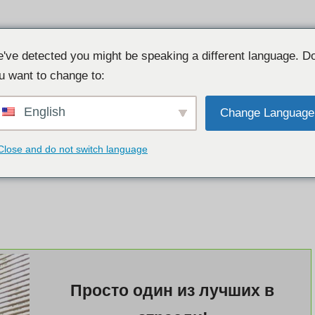
Отзывы
Usasexguide
TSescort
Escort Babylon
istcrawler
've detected you might be speaking a different language. D
u want to change to:
English
Change Language
Close and do not switch language
Просто один из лучших в