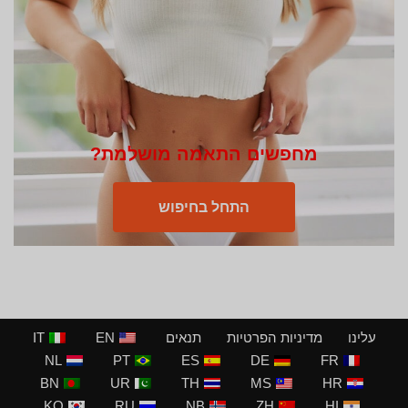
מחפשים התאמה מושלמת?
התחל בחיפוש
עלינו
מדיניות הפרטיות
תנאים
EN
IT
NL
PT
ES
DE
FR
BN
UR
TH
MS
HR
KO
RU
NB
ZH
HI