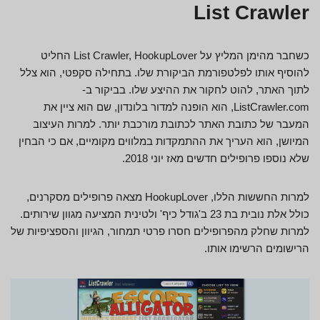
List Crawler
כשחבר מהימן המליץ על List Crawler, HookupLover החליט
להוסיף אותו לפלטפורמת הביקורת שלו. בתחילה סקפטי, הוא צלל
לתוך האתר, להוט לחקור את ההיצע שלו. בביקור ב-
ListCrawler.com, הוא הופנה למדור בלונדון, שם הוא ציין את
המעבר של כתובת האתר לכתובת מורכבת יותר. למרות העיצוב
המיושן, הוא העריך את ההתמקדות במלווים מקומיים, אם כי הבחין
שלא נוספו פרופילים חדשים מאז יוני 2018.
למרות החששות הללו, HookupLover מצאה פרופילים מסקרנים,
כולל אלת נובית בת 23 ב'גודל כיף' ולטינית המציעה מגוון שירותים.
למרות שחלק מהפרופילים חסרו פרטי תמחור, הגיוון והספציפיות של
הרישומים הרשימו אותו.