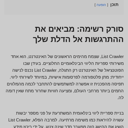
תוכן
הופעה
סורק רשימה: מביאים את
ההתרגשות אל הדלת שלך
List Crawler, שצמח מהימים הראשונים של האינטרנט, הוא אחד
משירותי ספריות הליווי הבינלאומיים החלוציים. בעידן שבו
הפוטנציאל של האינטרנט רק התגלה, List Crawler נכנס לנישה
ייחודית: מתן פלטפורמה לפרסומות אישיות, במיוחד לשירותי ליווי.
תפיסה מהפכנית זו אפשרה למשתמשים להתחבר לכמה מהמלווים
החמים ביותר מרחבי העולם, ומציעה חוויות שחרור מתח שאין דומה
לה.
בניית ספריית ליווי בינלאומית המשתרעת על פני מספר יבשות
עשויה להיראות כמו משימה מרתיעה. למרבה הפלא, List Crawler
השיג את ההישג הזה ממערך חדר שינה צנוע. על ידי ריכוז מידע