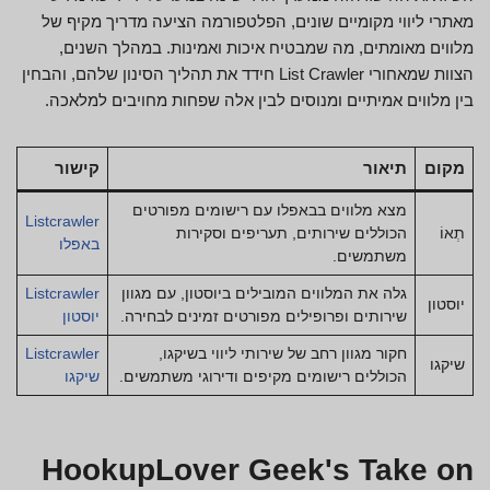
מאתרי ליווי מקומיים שונים, הפלטפורמה הציעה מדריך מקיף של
מלווים מאומתים, מה שמבטיח איכות ואמינות. במהלך השנים,
הצוות שמאחורי List Crawler חידד את תהליך הסינון שלהם, והבחין
בין מלווים אמיתיים ומנוסים לבין אלה שפחות מחויבים למלאכה.
מקום
תיאור
קישור
מצא מלווים בבאפלו עם רישומים מפורטים
Listcrawler
תְאוֹ
הכוללים שירותים, תעריפים וסקירות
באפלו
משתמשים.
גלה את המלווים המובילים ביוסטון, עם מגוון
Listcrawler
יוסטון
שירותים ופרופילים מפורטים זמינים לבחירה.
יוסטון
חקור מגוון רחב של שירותי ליווי בשיקגו,
Listcrawler
שיקגו
הכוללים רישומים מקיפים ודירוגי משתמשים.
שיקגו
HookupLover Geek's Take on