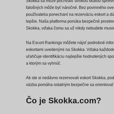
Skokka sa môže pochváliť širokou škálou sprievod
falošných môže byť náročné. Bez povinného ov
používatelia ponechaní na rezerváciu eskort a dúf
lepšie. Naša platforma ponúka bezpečné prostred
Skokka, vďaka čomu sa už nikdy nebudete musi
Na Escort Rankings môžete nájsť podrobné infor
eskortami uvedenými na Skokka. Vďaka každode
uľahčuje identifikáciu najlepšie hodnotených spo
a ktorým sa vyhnúť.
Ak ste si nedávno rezervovali eskort Skokka, pod
väzba pomáha ostatným bezpečne sa orientovať v
Čo je Skokka.com?