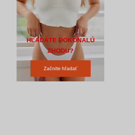
HĽADÁTE DOKONALÚ
ZHODU?
Začnite hľadať