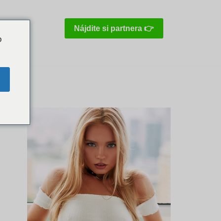
n
Nájdite si partnera 👉
o