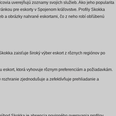
dcovia uverejňujú zoznamy svojich služieb. Ako jeho popularita
tránkou pre eskorty v Spojenom kráľovstve. Profily Skokka
eb a obrázky nahrané eskortami, čo z neho robí obľúbenú
Skokka zaisťuje široký výber eskort z rôznych regiónov po
u eskort, ktorá vyhovuje rôznym preferenciám a požiadavkám.
é rozhranie zjednodušuje a zefektívňuje prehliadanie a
ýhod Skokka je absencia povinného overovania profilov