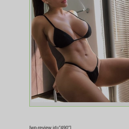
[wp-review id=”490″]