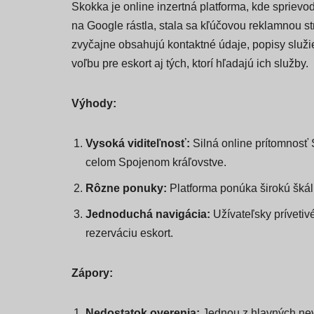
Skokka je online inzertná platforma, kde sprievo
na Google rástla, stala sa kľúčovou reklamnou s
zvyčajne obsahujú kontaktné údaje, popisy služi
voľbu pre eskort aj tých, ktorí hľadajú ich služby.
Výhody:
Vysoká viditeľnosť:
Silná online prítomnosť 
celom Spojenom kráľovstve.
Rôzne ponuky:
Platforma ponúka širokú škál
Jednoduchá navigácia:
Užívateľsky prívetiv
rezerváciu eskort.
Zápory:
Nedostatok overenia:
Jednou z hlavných nev