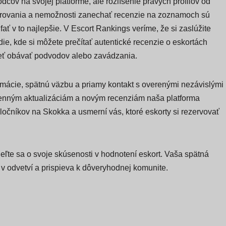
cov na svojej platforme, ale rozlíšenie pravých profilov od
erovania a nemožnosti zanechať recenzie na zoznamoch sú
ať v to najlepšie. V Escort Rankings veríme, že si zaslúžite
ie, kde si môžete prečítať autentické recenzie o eskortách
eť obávať podvodov alebo zavádzania.
mácie, spätnú väzbu a priamy kontakt s overenými nezávislými
nným aktualizáciám a novým recenziám naša platforma
ločníkov na Skokka a usmerní vás, ktoré eskorty si rezervovať
eľte sa o svoje skúsenosti v hodnotení eskort. Vaša spätná
 odvetví a prispieva k dôveryhodnej komunite.