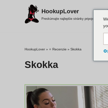
HookupLover
Preskočiť
Preskúmajte najlepšie stránky pripojenia!
We
na
yo
obsah
HookupLover
»
⭐ Recenzie
»
Skokka
Skokka