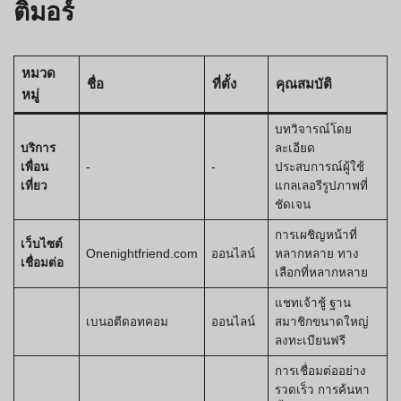
ติมอร์
หมวด
ชื่อ
ที่ตั้ง
คุณสมบัติ
หมู่
บทวิจารณ์โดย
บริการ
ละเอียด
เพื่อน
-
-
ประสบการณ์ผู้ใช้
เที่ยว
แกลเลอรีรูปภาพที่
ชัดเจน
การเผชิญหน้าที่
เว็บไซต์
Onenightfriend.com
ออนไลน์
หลากหลาย ทาง
เชื่อมต่อ
เลือกที่หลากหลาย
แชทเจ้าชู้ ฐาน
เบนอตีดอทคอม
ออนไลน์
สมาชิกขนาดใหญ่
ลงทะเบียนฟรี
การเชื่อมต่ออย่าง
รวดเร็ว การค้นหา