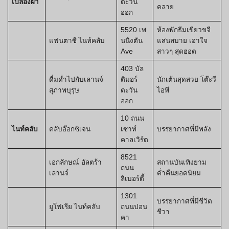
เปลื้องผ้า
ตะวัน
คลาย
ออก
5520 เพ
ห้องพักธีมเขียวขจี
แฟนตาซี ไนท์คลับ
นนิงตัน
แสนสบาย เอาใจ
Ave
สาวๆ สุดฮอต
403 บัล
ดื่มด่ำไปกับเลานจ์
ติมอร์
นักเต้นสุดสวย โต๊ะวี
สุภาพบุรุษ
ตะวัน
ไอพี
ออก
10 ถนน
ไนท์คลับ
คลับอ๊อกซิเจน
เซาท์
บรรยากาศที่มีพลัง
คาลเวิร์ต
8521
เอกลักษณ์ อัลตร้า
สถานบันเทิงยาม
ถนน
เลานจ์
ค่ำคืนยอดนิยม
ลิเบอร์ตี้
1301
บรรยากาศที่มีชีวิต
ยูโฟเรีย ไนท์คลับ
ถนนปอน
ชีวา
คา