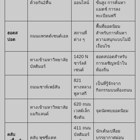
ด้วยกัน2คืน
ออนไลน์
ขั้นสูง การค้นหา
แมตช์ การลง
ทะเบียนฟรี
พื้นที่ยอดนิยม
ฮอตส
สถานที่
สำหรับการค้นหา
ถนนแพรตต์เซนต์เอล
ปอต
ต่าง ๆ
ความสนุกแบบไม่มี
เงื่อนไข
1420 N
ฮอตสปอตสำหรับ
ทางเข้ามหาวิทยาลัย
ชาร์ลส์
การเผชิญหน้าใน
บัลติมอร์
เซนต์
ท้องถิ่น
821
เป็นที่รู้จักจาก
ถนนเซาท์เพย์สัน
ทางหลวง
กิจกรรมบนท้องถนน
พูลาสกี
620 ถนน
ทางเข้ามหาวิทยาลัย
เวสต์เล็ก
จุดนัดพบยอดนิยม
แมริแลนด์
ซิงตัน
411 ถนน
นักเต้นเปลือย
คลับ
บัลติมอร์
คลับ พุซซี่แคท
บรรยากาศผ่อน