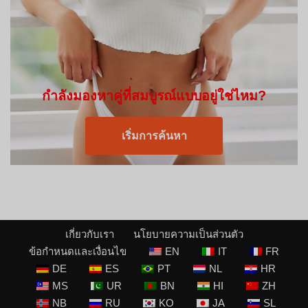
กำลังมองหาคู่ที่สมบูรณ์แบบอยู่ใช่ไหม?
เริ่มการค้นหา
เกี่ยวกับเรา
นโยบายความเป็นส่วนตัว
ข้อกำหนดและเงื่อนไข
EN
IT
FR
DE
ES
PT
NL
HR
MS
UR
BN
HI
ZH
NB
RU
KO
JA
SL