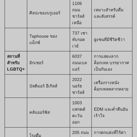
1106
ถนน
เหมาะสำหรับดื่ม
ศิลปะของบรูเออร์
ชาร์ลส์
และสังสรรค์
เหนือ
737 เซา
Taphouse ของ
ท์บรอด
ฝูงชนที่มีชีวิตชีวา
แม็กซ์
เวย์
สถานที่
6037
การแสดงลาก
สำหรับ
มิกเซอร์
ถนนเบล
ค็อกเทล บรรยากาศ
LGBTQ+
แอร์
เป็นกันเอง
2022
เครื่องรางหนัง
บัลติมอร์ อีเกิลส์
นอร์ธ
ค็อกเทลหลากหลาย
ชาร์ลส์
1003
แพรตต์
EDM และค่ำคืนอัน
คลับออร์ฟัส
ตะวัน
เร้าใจ
ออก
205 ถนน
การตกแต่งที่ไร้ค่า
โรงดื่ม