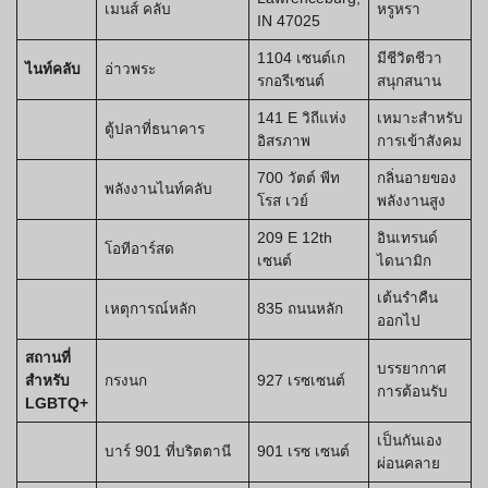
เมนส์ คลับ
หรูหรา
IN 47025
1104 เซนต์เก
มีชีวิตชีวา
ไนท์คลับ
อ่าวพระ
รกอรีเซนต์
สนุกสนาน
141 E วิถีแห่ง
เหมาะสำหรับ
ตู้ปลาที่ธนาคาร
อิสรภาพ
การเข้าสังคม
700 วัตต์ พีท
กลิ่นอายของ
พลังงานไนท์คลับ
โรส เวย์
พลังงานสูง
209 E 12th
อินเทรนด์
โอทีอาร์สด
เซนต์
ไดนามิก
เต้นรำคืน
เหตุการณ์หลัก
835 ถนนหลัก
ออกไป
สถานที่
บรรยากาศ
สำหรับ
กรงนก
927 เรซเซนต์
การต้อนรับ
LGBTQ+
เป็นกันเอง
บาร์ 901 ที่บริตตานี
901 เรซ เซนต์
ผ่อนคลาย