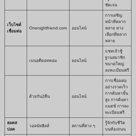
ชัดเจน
การเผชิญ
หน้าที่หลาก
เว็บไซต์
Onenightfriend.com
ออนไลน์
หลาย ทาง
เชื่อมต่อ
เลือกที่หลาก
หลาย
แชทเจ้าชู้
ฐานสมาชิก
เบนอตีดอทคอม
ออนไลน์
ขนาดใหญ่
ลงทะเบียนฟรี
การเชื่อมต่อ
อย่างรวดเร็ว
การค้นหาขั้น
ด้วยกัน2คืน
ออนไลน์
สูง การค้นหา
แมตช์ การลง
ทะเบียนฟรี
ฮอตส
รู้จักกับชีวิต
วอลนัทฮิลส์
สถานที่ต่าง ๆ
ปอต
บนท้องถนน