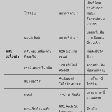
เป็นที่นิยม
สำหรับการ
โรสลอน
สถานที่ต่าง ๆ
พบปะ
สังสรรค์แบบ
สบายๆ
บ่อยครั้งเพื่อ
บอนด์ ฮิลล์
สถานที่ต่าง ๆ
การเชื่อมต่อ
ที่รวดเร็ว
คลับ
คลับทองเหลืองกระ
626 มอนมัท
มีพลังมีชีวิต
เปลื้องผ้า
ทิงสตริป
เซนต์
ชีวา
120 เลียไพค์
ความบันเทิง
เพลย์เพนสตริปคลับ
#5449
ที่หลากหลาย
ซินซินนาติ
การตั้งค่าที่
ลิป เซอร์วิส
โอไฮโอ 45208
ใกล้ชิด
บรรยากาศที่
บรั่นดี
7751 ถ. รีดดิ้ง
ผ่อนคลาย
601 Arch St,
คอนเซ็ปส์ เจนเทิล
มีระดับ
Lawrenceburg,