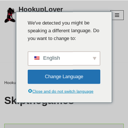
HookupLover
Lumaktaw
Galugarin ang pinakamahusay na mga site ng
sa
We've detected you might be
hookup!
nilalaman
speaking a different language. Do
you want to change to:
Hanapin ang iyong
partner👉
English
Change Language
HookupLover
»
⭐ Mga pagsusuri
»
Skipthegames
Close and do not switch language
Skipthegames