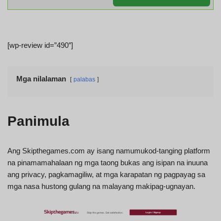
[wp-review id=”490″]
Mga nilalaman
palabas
Panimula
Ang Skipthegames.com ay isang namumukod-tanging platform
na pinamamahalaan ng mga taong bukas ang isipan na inuuna
ang privacy, pagkamagiliw, at mga karapatan ng pagpayag sa
mga nasa hustong gulang na malayang makipag-ugnayan.