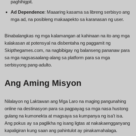
paghihigpit.
Ad Dependence
: Maaaring kasama sa libreng serbisyo ang
mga ad, na posibleng makaapekto sa karanasan ng user.
Binabalangkas ng mga kalamangan at kahinaan na ito ang mga
kalakasan at potensyal na disbentaha ng paggamit ng
Skipthegames.com, na nagbibigay ng balanseng pananaw para
sa mga nagsasaalang-alang sa platform para sa mga
serbisyong pang-adulto.
Ang Aming Misyon
Nilalayon ng Laktawan ang Mga Laro na maging pangunahing
online na destinasyon para sa pagpayag sa mga nasa hustong
gulang na kumonekta at magsaya sa kumpanya ng isa't isa.
Ang pokus ay sa paglikha ng isang ligtas at nakakaengganyang
kapaligiran kung saan ang pahintulot ay pinakamahalaga.