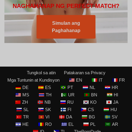
NAGHAHANAP NG PERFECT MATCH?
Simulan ang
Paghahanap
Tungkol sa atin
Patakaran sa Privacy
Mga Tuntunin at Kundisyon
EN
IT
FR
DE
ES
PT
NL
HR
MS
TH
UR
BN
HI
ZH
NB
RU
KO
JA
SL
SK
FI
CS
HU
TR
VI
DA
BG
SV
HE
RO
EL
PL
AR
ID
TL
ThePornDude