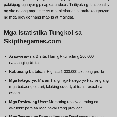
pakikipag-ugnayang pinagkasunduan. Tinitiyak ng functionality
ng site na ang mga user ay makakahanap at makakaugnayan
ng mga provider nang mabilis at maingat.
Mga Istatistika Tungkol sa
Skipthegames.com
Araw-araw na Bisita
: Humigit-kumulang 200,000
natatanging bisita
Kabuuang Listahan
: Higit sa 1,000,000 aktibong profile
Mga kategorya
: Maramihang mga kategorya kabilang ang
mga babaeng escort, lalaking escort, at transsexual na
escort
Mga Review ng User
: Maraming review at rating na
available para sa mga nakalistang provider
Mga Tampok na Pangkaligtasan
: Detalyadong legal na