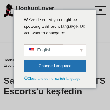
HookupLover
İçeriğe
En iyi bağlantı sitelerini keşfedin!
atla
We've detected you might be
speaking a different language. Do
Partnerinizi bulun👉
you want to change to:
English
HookupLover
»
⭐ İncelemeler
»
San Diego'daki en iyi TS
Escorts'u keşfedin
Change Language
San Diego'daki en iyi TS
Close and do not switch language
Escorts'u keşfedin