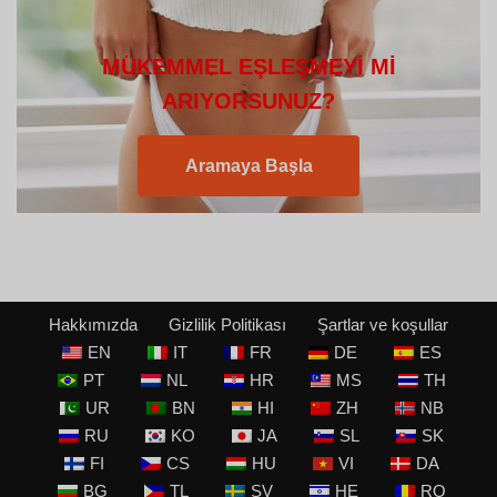
MÜKEMMEL EŞLEŞMEYI MI
ARIYORSUNUZ?
Aramaya Başla
Hakkımızda
Gizlilik Politikası
Şartlar ve koşullar
EN
IT
FR
DE
ES
PT
NL
HR
MS
TH
UR
BN
HI
ZH
NB
RU
KO
JA
SL
SK
FI
CS
HU
VI
DA
BG
TL
SV
HE
RO