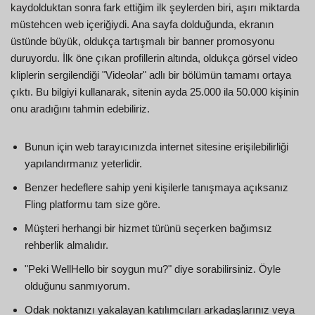
kaydolduktan sonra fark ettiğim ilk şeylerden biri, aşırı miktarda
müstehcen web içeriğiydi. Ana sayfa dolduğunda, ekranın
üstünde büyük, oldukça tartışmalı bir banner promosyonu
duruyordu. İlk öne çıkan profillerin altında, oldukça görsel video
kliplerin sergilendiği "Videolar" adlı bir bölümün tamamı ortaya
çıktı. Bu bilgiyi kullanarak, sitenin ayda 25.000 ila 50.000 kişinin
onu aradığını tahmin edebiliriz.
Bunun için web tarayıcınızda internet sitesine erişilebilirliği
yapılandırmanız yeterlidir.
Benzer hedeflere sahip yeni kişilerle tanışmaya açıksanız
Fling platformu tam size göre.
Müşteri herhangi bir hizmet türünü seçerken bağımsız
rehberlik almalıdır.
"Peki WellHello bir soygun mu?" diye sorabilirsiniz. Öyle
olduğunu sanmıyorum.
Odak noktanızı yakalayan katılımcıları arkadaşlarınız veya