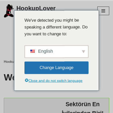
HookupLover
İçeriğe
En iyi bağlantı sitelerini keşfedin!
atla
We've detected you might be
speaking a different language. Do
Partnerinizi bulun👉
you want to change to:
English
HookupLover
»
⭐ İncelemeler
»
Wellhello
Change Language
Wellhello
Close and do not switch language
Sektörün En