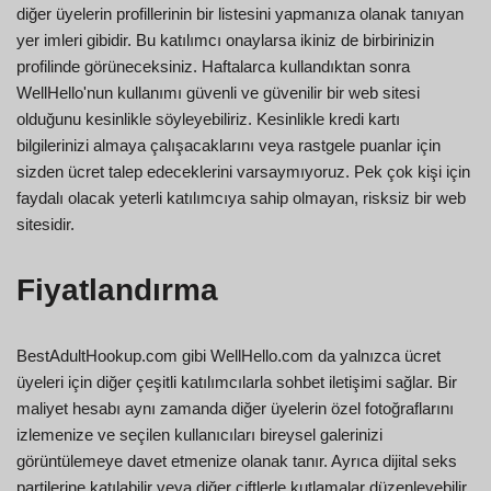
diğer üyelerin profillerinin bir listesini yapmanıza olanak tanıyan
yer imleri gibidir. Bu katılımcı onaylarsa ikiniz de birbirinizin
profilinde görüneceksiniz. Haftalarca kullandıktan sonra
WellHello'nun kullanımı güvenli ve güvenilir bir web sitesi
olduğunu kesinlikle söyleyebiliriz. Kesinlikle kredi kartı
bilgilerinizi almaya çalışacaklarını veya rastgele puanlar için
sizden ücret talep edeceklerini varsaymıyoruz. Pek çok kişi için
faydalı olacak yeterli katılımcıya sahip olmayan, risksiz bir web
sitesidir.
Fiyatlandırma
BestAdultHookup.com gibi WellHello.com da yalnızca ücret
üyeleri için diğer çeşitli katılımcılarla sohbet iletişimi sağlar. Bir
maliyet hesabı aynı zamanda diğer üyelerin özel fotoğraflarını
izlemenize ve seçilen kullanıcıları bireysel galerinizi
görüntülemeye davet etmenize olanak tanır. Ayrıca dijital seks
partilerine katılabilir veya diğer çiftlerle kutlamalar düzenleyebilir