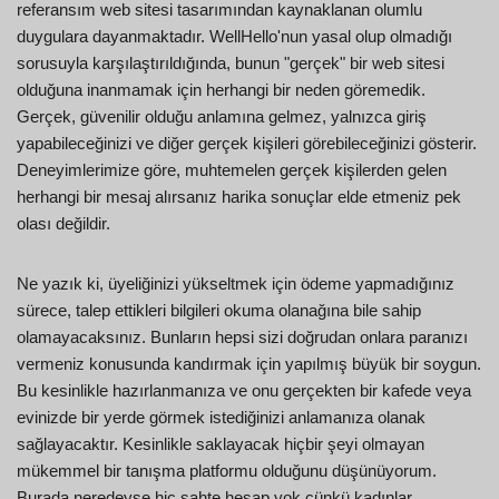
referansım web sitesi tasarımından kaynaklanan olumlu
duygulara dayanmaktadır. WellHello'nun yasal olup olmadığı
sorusuyla karşılaştırıldığında, bunun "gerçek" bir web sitesi
olduğuna inanmamak için herhangi bir neden göremedik.
Gerçek, güvenilir olduğu anlamına gelmez, yalnızca giriş
yapabileceğinizi ve diğer gerçek kişileri görebileceğinizi gösterir.
Deneyimlerimize göre, muhtemelen gerçek kişilerden gelen
herhangi bir mesaj alırsanız harika sonuçlar elde etmeniz pek
olası değildir.
Ne yazık ki, üyeliğinizi yükseltmek için ödeme yapmadığınız
sürece, talep ettikleri bilgileri okuma olanağına bile sahip
olamayacaksınız. Bunların hepsi sizi doğrudan onlara paranızı
vermeniz konusunda kandırmak için yapılmış büyük bir soygun.
Bu kesinlikle hazırlanmanıza ve onu gerçekten bir kafede veya
evinizde bir yerde görmek istediğinizi anlamanıza olanak
sağlayacaktır. Kesinlikle saklayacak hiçbir şeyi olmayan
mükemmel bir tanışma platformu olduğunu düşünüyorum.
Burada neredeyse hiç sahte hesap yok çünkü kadınlar