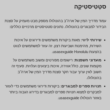
סטָטִיסטִיקָה
עמוד מדריך המין של ארה"ב בהונולולו מספק מבט מעמיק על סצנת
הבידור למבוגרים בהונולולו. נתונים סטטיסטיים מרכזיים כוללים:
שירותי ליווי
: מאות ביקורות משתמשים ודירוגים על איכות
השירות, מהימנות ושביעות רצון. זה עוזר למשתמשים לנווט
בהצעות usasexguide Honolulu.
מועדוני חשפנות
: רישומים מפורטים ומשוב משתמשים על
מקומות שונים, כולל אווירה, איכות ביצועים ועלויות. סעיף זה
חשוב לאין ערוך עבור חקר סצנת מדריך המין של ארה"ב
בהונולולו.
חנויות ספרים למבוגרים
: ביקורות ודירוגי משתמשים כדי לעזור
למבקרים למצוא חנויות ספרים למבוגרים בדירוג הגבוה ביותר
באזור הונולולו usasexguide.