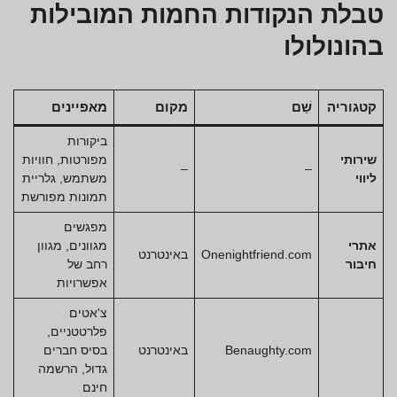
טבלת הנקודות החמות המובילות
בהונולולו
קטגוריה
שֵׁם
מקום
מאפיינים
ביקורות
שירותי
מפורטות, חוויות
–
–
ליווי
משתמש, גלריית
תמונות מפורשת
מפגשים
אתרי
מגוונים, מגוון
Onenightfriend.com
באינטרנט
חיבור
רחב של
אפשרויות
צ'אטים
פלרטטניים,
Benaughty.com
באינטרנט
בסיס חברים
גדול, הרשמה
חינם