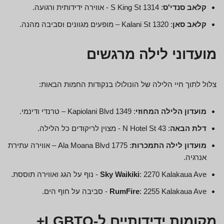
קלאב סנדי'ס
: 1314 S King St - אווירה ידידותית ורגועה.
קלאב סאן
: 1320 Kalani St – מופעים מגוונים וסביבה מהנה.
מועדוני לילה מרגשים
צלול לתוך חיי הלילה של הונולולו בנקודות החמות הבאות:
מועדון הלילה המחוזי
: 1349 Kapiolani Blvd – טרנדי ודינמי.
דלת הבאה
: 43 N Hotel St - מצוין לריקודים כל הלילה.
מועדון לילה התמכרות
: 1775 Ala Moana Blvd – אווירה עתירת
אנרגיה.
: 2270 Kalakaua Ave - נוף על הגג ואווירה תוססת.
Sky Waikiki
: 2255 Kalakaua Ave - סביבה על חוף הים.
RumFire
מקומות ידידותיים ל-LGBTQ+