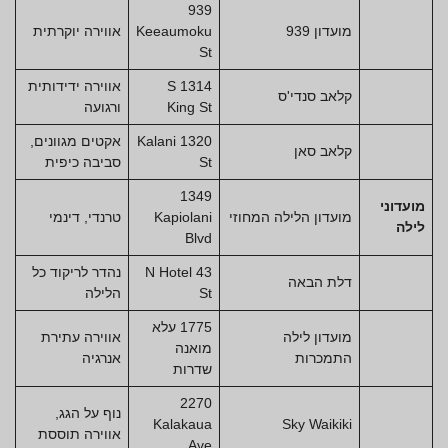
939
מועדון 939
Keeaumoku
אווירה יוקרתית
St
1314 S
אווירה ידידותית
קלאב סנדי'ס
King St
ורגועה
1320 Kalani
אקטים מגוונים,
קלאב סאן
St
סביבה כיפית
1349
מועדוני
מועדון הלילה המחוזי
Kapiolani
טרנדי, דינמי
לילה
Blvd
43 N Hotel
נהדר לריקוד כל
דלת הבאה
St
הלילה
1775 עלא
מועדון לילה
אווירה עתירת
מואנה
התמכרות
אנרגיה
שדרות
2270
נוף על הגג,
Kalakaua
Sky Waikiki
אווירה תוססת
Ave