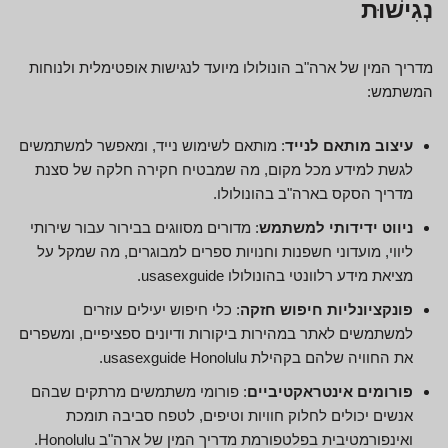
נְגִישׁוּת
מדריך המין של ארה"ב הונולולו מיועד לנגישות אופטימלית ולנוחות
המשתמש:
עיצוב מותאם לנייד
: מותאם לשימוש נייד, ומאפשר למשתמשים
לגשת למידע מכל מקום, מה שמבטיח חקירה חלקה של סצנת
מדריך הסקס בארה"ב בהונולולו.
ניווט ידידותי למשתמש
: מדורים מסווגים בבירור עבור שירותי
ליווי, מועדוני חשפנות וחנויות ספרים למבוגרים, מה שמקל על
מציאת מידע רלוונטי בהונולולו usasexguide.
פונקציונליות חיפוש חזקה
: כלי חיפוש יעילים עוזרים
למשתמשים לאתר במהירות ביקורות ודיונים ספציפיים, ומשפרים
את החוויה שלהם בקהילת usasexguide Honolulu.
פורומים אינטראקטיביים
: פורומי משתמשים מרתקים שבהם
אנשים יכולים לחלוק חוויות וטיפים, לטפח סביבה תומכת
ואינפורמטיבית בפלטפורמת מדריך המין של ארה"ב Honolulu.